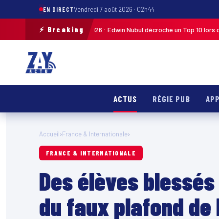
EN DIRECT
Vendredi 7 août 2026 · 02h44
⚡ Breaking
iste de Guadeloupe 2026 : Edwin Nubul décroche un Top 10 lors de la 7ᵉ é
ACTUS
RÉGIE PUB
APP
Accueil
›
France & Internationale
›
FRANCE & INTERNATIONALE
Des élèves blessés
du faux plafond de 