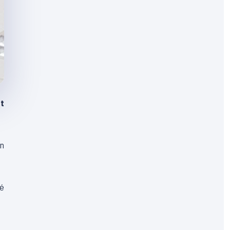
nt
En
é