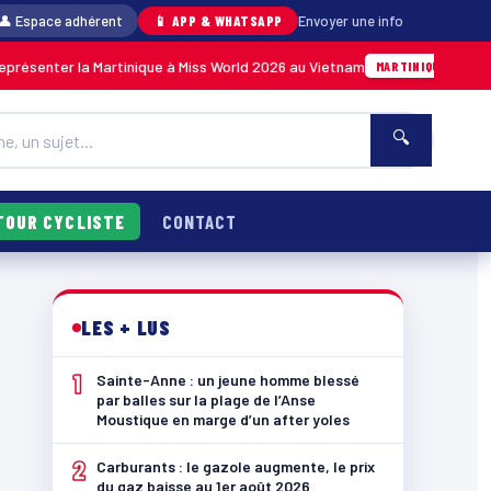
👤 Espace adhérent
📱 APP & WHATSAPP
Envoyer une info
er la Martinique à Miss World 2026 au Vietnam
05/08 · 14h14
MARTINIQUE
🔍
TOUR CYCLISTE
CONTACT
LES + LUS
1
Sainte-Anne : un jeune homme blessé
par balles sur la plage de l’Anse
Moustique en marge d’un after yoles
2
Carburants : le gazole augmente, le prix
du gaz baisse au 1er août 2026