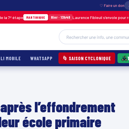
♡ Faire un don
tape
Laurence Fibleuil s’envole pour représent
Hier · 13h48
MARTINIQUE
LI MOBILE
WHATSAPP
🌀 SAISON CYCLONIQUE
 après l’effondrement
leur école primaire