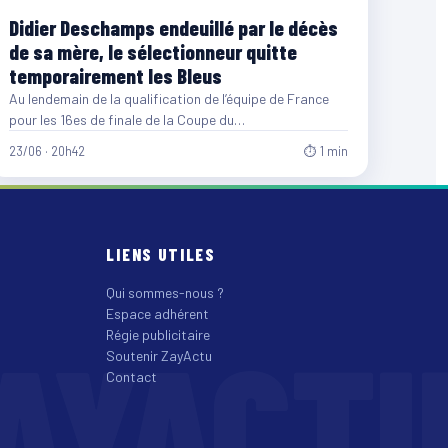
Didier Deschamps endeuillé par le décès
de sa mère, le sélectionneur quitte
temporairement les Bleus
Au lendemain de la qualification de l’équipe de France
pour les 16es de finale de la Coupe du…
23/06 · 20h42
⏱ 1 min
LIENS UTILES
Qui sommes-nous ?
Espace adhérent
AYACT
Régie publicitaire
Soutenir ZayActu
Contact