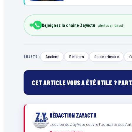
Rejoignez la chaîne ZayActu
Accient
Béliziers
école primaire
f
SUJETS :
CET ARTICLE VOUS A ÉTÉ UTILE ? PAR
RÉDACTION ZAYACTU
L'équipe de ZayActu couvre l'actualité des Ant