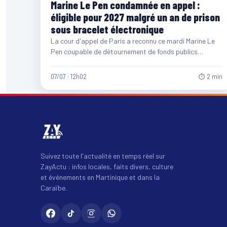
Marine Le Pen condamnée en appel :
éligible pour 2027 malgré un an de prison
sous bracelet électronique
La cour d'appel de Paris a reconnu ce mardi Marine Le
Pen coupable de détournement de fonds publics…
07/07 · 12h02
⏱ 2 min
Suivez toute l'actualité en temps réel sur
ZayActu : infos locales, faits divers, culture
et événements en Martinique et dans la
Caraïbe.