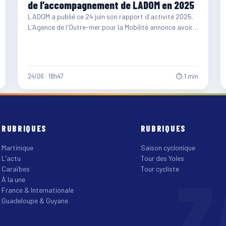
de l’accompagnement de LADOM en 2025
LADOM a publié ce 24 juin son rapport d'activité 2025.
L'Agence de l'Outre-mer pour la Mobilité annonce avoir…
24/06 · 18h47
⏱ 1 min
RUBRIQUES
RUBRIQUES
Martinique
Saison cyclonique
L'actu
Tour des Yoles
Z
Caraïbes
Tour cycliste
À la une
France & Internationale
Guadeloupe & Guyane