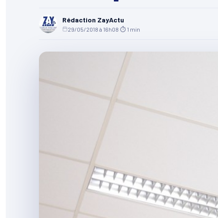
Rédaction ZayActu
29/05/2018 à 16h08
·
⏱ 1 min