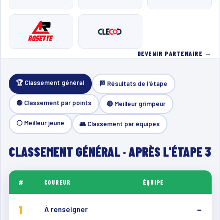
DEVENIR PARTENAIRE →
🏆 Classement général
🏁 Résultats de l'étape
🟢 Classement par points
🔴 Meilleur grimpeur
⚪ Meilleur jeune
👥 Classement par équipes
CLASSEMENT GÉNÉRAL · APRÈS L'ÉTAPE 3
#
COUREUR
ÉQUIPE
1
À renseigner
—