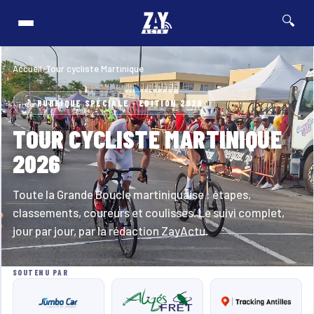
rès les after-yoles
⚡ Breaking
04/08 · 12h29
Tour des Yoles et Mercury 
MARTINIQUE
🔍
Accueil
›
Tour cycliste Martinique
🚴 RUBRIQUE SPÉCIALE · ÉDITION 2026
TOUR CYCLISTE MARTINIQUE
2026
Toute la Grande Boucle martiniquaise : étapes,
classements, coureurs et coulisses. Le suivi complet,
jour par jour, par la rédaction ZayActu.
SOUTENU PAR