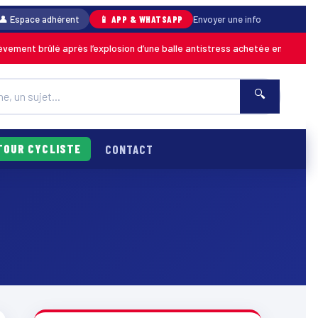
👤 Espace adhérent
📱 APP & WHATSAPP
Envoyer une info
nt brûlé après l’explosion d’une balle antistress achetée en magasin
MA
🔍
TOUR CYCLISTE
CONTACT