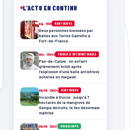
L'ACTU EN CONTINU
Auj. · 10h11
MARTINIQUE
Deux personnes blessées par
balles aux Terres Sainville à
Fort-de-France
Hier · 13h46
FRANCE & INTERNATIONALE
Pas-de-Calais : un enfant
grièvement brûlé après
l’explosion d’une balle antistress
achetée en magasin
06/08 · 21h54
MARTINIQUE
Incendie à Ducos : jusqu’à 7
hectares de la mangrove de
Génipa détruits, le feu désormais
maîtrisé
06/08 · 21h27
GUADELOUPE