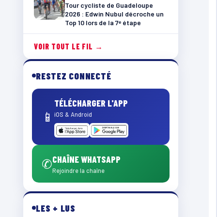
Tour cycliste de Guadeloupe
2026 : Edwin Nubul décroche un
Top 10 lors de la 7ᵉ étape
VOIR TOUT LE FIL →
RESTEZ CONNECTÉ
TÉLÉCHARGER L'APP
📱
iOS & Android
CHAÎNE WHATSAPP
✆
Rejoindre la chaîne
LES + LUS