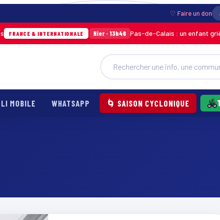
♡ Faire un don
Pas-de-Calais : un enfant grièveme
Hier · 13h46
RANCE & INTERNATIONALE
LI MOBILE
WHATSAPP
🌀 SAISON CYCLONIQUE