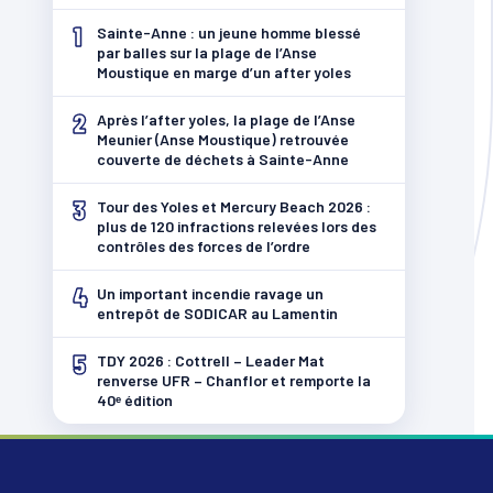
1
Sainte-Anne : un jeune homme blessé
par balles sur la plage de l’Anse
Moustique en marge d’un after yoles
2
Après l’after yoles, la plage de l’Anse
Meunier (Anse Moustique) retrouvée
couverte de déchets à Sainte-Anne
3
Tour des Yoles et Mercury Beach 2026 :
plus de 120 infractions relevées lors des
contrôles des forces de l’ordre
4
Un important incendie ravage un
entrepôt de SODICAR au Lamentin
5
TDY 2026 : Cottrell – Leader Mat
renverse UFR – Chanflor et remporte la
40ᵉ édition