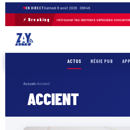
EN DIRECT
Samedi 8 août 2026 · 09h46
⚡ Breaking
 opération de terrain pour retrouver les derniers véhicules concernés
F
ACTUS
RÉGIE PUB
APP
Accueil
›
Accient
ACCIENT