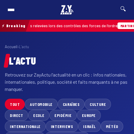
🔍
nfractions relevées lors des contrôles des forces de l’ordre
⚡ Breaking
0
MARTINIQUE
Accueil
›
L’actu
L’ACTU
Retrouvez sur ZayActu l’actualité en un clic : infos nationales,
internationales, politique, société et faits marquants à ne pas
manquer.
TOUT
AUTOMOBILE
CARAÏBES
CULTURE
DIRECT
ECOLE
EPIDÉMIE
EUROPE
INTERNATIONALE
INTERVIEWS
ISRAËL
MÉTÉO