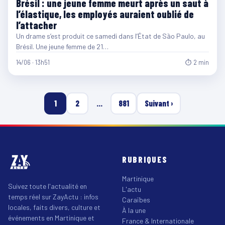
Brésil : une jeune femme meurt après un saut à
l’élastique, les employés auraient oublié de
l’attacher
Un drame s’est produit ce samedi dans l’État de São Paulo, au
Brésil. Une jeune femme de 21…
14/06 · 13h51
⏱ 2 min
1
2
…
881
Suivant ›
RUBRIQUES
Martinique
Suivez toute l'actualité en
L'actu
temps réel sur ZayActu : infos
Caraïbes
locales, faits divers, culture et
À la une
événements en Martinique et
France & Internationale