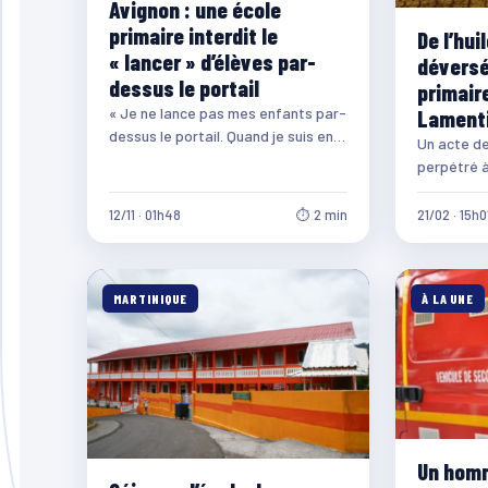
Avignon : une école
primaire interdit le
De l’hui
« lancer » d’élèves par-
déversé
dessus le portail
primaire
« Je ne lance pas mes enfants par-
Lament
dessus le portail. Quand je suis en
Un acte de
retard, je reviens à…
perpétré à
Pelletier 
l’huile…
12/11 · 01h48
⏱ 2 min
21/02 · 15h0
MARTINIQUE
À LA UNE
Un homm