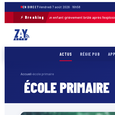
EN DIRECT
Vendredi 7 août 2026 · 16h58
⚡ Breaking
Pas-de-Calais : un enfant grièvement brûlé après l’explosion d’u
· 13h46
ACTUS
RÉGIE PUB
APP
Accueil
›
école primaire
ÉCOLE PRIMAIRE