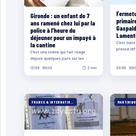
Fermetu
Gironde : un enfant de 7
primair
ans ramené chez lui par la
Gaspald
police à l’heure du
Lamenti
déjeuner pour un impayé à
C’est dan
la cantine
presse dif
C’est une scène qui fait réagir
dernière q
depuis quelques jours sur les
informe…
réseaux sociaux et qui a de quoi…
13/09 · 16h45
⏱ 2 min
03/05 · 10h
FRANCE & INTERNATIONALE
MARTINIQU