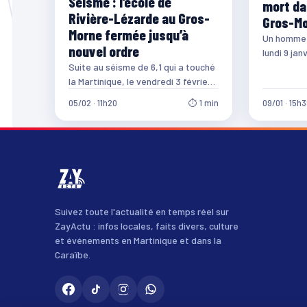
Séisme : l’école de
mort da
Rivière-Lézarde au Gros-
Gros-M
Morne fermée jusqu’à
Un homme s
nouvel ordre
lundi 9 jan
primaire d
Suite au séisme de 6,1 qui a touché
la Martinique, le vendredi 3 février
2017, le maire de…
05/02 · 11h20
⏱ 1 min
09/01 · 15h
Suivez toute l'actualité en temps réel sur
ZayActu : infos locales, faits divers, culture
et événements en Martinique et dans la
Caraïbe.