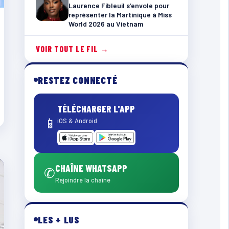
Laurence Fibleuil s’envole pour
représenter la Martinique à Miss
World 2026 au Vietnam
VOIR TOUT LE FIL →
RESTEZ CONNECTÉ
TÉLÉCHARGER L'APP
📱
iOS & Android
CHAÎNE WHATSAPP
✆
Rejoindre la chaîne
LES + LUS