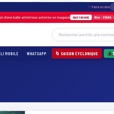
♡ Faire un don
ne balle antistress achetée en magasin
Incendi
Hier · 21h54
MARTINIQUE
LI MOBILE
WHATSAPP
🌀 SAISON CYCLONIQUE