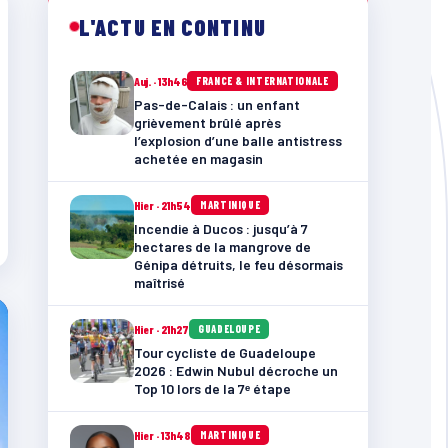
L'ACTU EN CONTINU
Auj. · 13h46
FRANCE & INTERNATIONALE
Pas-de-Calais : un enfant
grièvement brûlé après
l’explosion d’une balle antistress
achetée en magasin
Hier · 21h54
MARTINIQUE
Incendie à Ducos : jusqu’à 7
hectares de la mangrove de
Génipa détruits, le feu désormais
maîtrisé
Hier · 21h27
GUADELOUPE
Tour cycliste de Guadeloupe
2026 : Edwin Nubul décroche un
Top 10 lors de la 7ᵉ étape
Hier · 13h48
MARTINIQUE