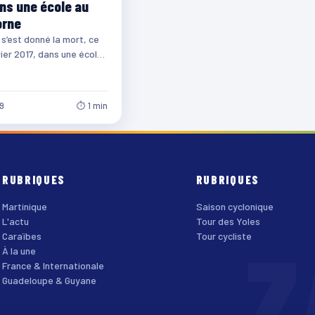
ns une école au
orne
’est donné la mort, ce
vier 2017, dans une école
u quartier Dumaine…
39
⏱ 1 min
RUBRIQUES
RUBRIQUES
Martinique
Saison cyclonique
L'actu
Tour des Yoles
Z
Caraïbes
Tour cycliste
À la une
France & Internationale
Guadeloupe & Guyane