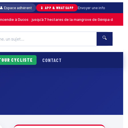
👤 Espace adhérent
📱 APP & WHATSAPP
Envoyer une info
e à Ducos : jusqu’à 7 hectares de la mangrove de Génipa détruits, le feu 
🔍
TOUR CYCLISTE
CONTACT