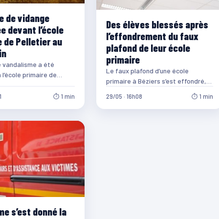
le de vidange
Des élèves blessés après
e devant l’école
l’effondrement du faux
 de Pelletier au
plafond de leur école
in
primaire
 vandalisme a été
Le faux plafond d’une école
 l’école primaire de
primaire à Béziers s’est effondré,
au Lamentin. En effet, de
ce mardi matin. Bilan, quinze
1
⏱ 1 min
29/05 · 16h08
⏱ 1 min
enfants ont été…
e s’est donné la