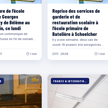
re de l’école
Reprise des services de
e Georges
garderie et de
y de Bélème au
restauration scolaire à
n, ce lundi
l’école primaire de
Batelière à Schoelcher
s un communiqué de
fusée en fin de semaine
Il y a une semaine, deux cas de
ue la ville du Lamentin
covid-19 avaient été enregistrés
au sein des agents de
07
⏱ 1 min
27/11 · 21h39
⏱ 1 min
l’encadrement…
E
FRANCE & INTERNATIONALE