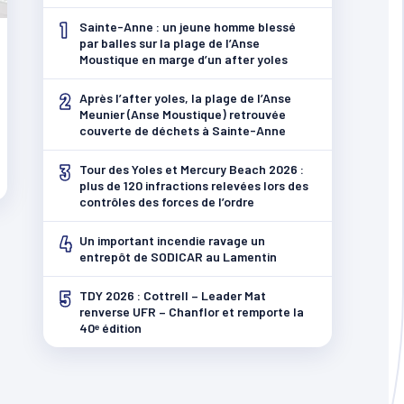
1
Sainte-Anne : un jeune homme blessé
par balles sur la plage de l’Anse
Moustique en marge d’un after yoles
2
Après l’after yoles, la plage de l’Anse
Meunier (Anse Moustique) retrouvée
couverte de déchets à Sainte-Anne
3
Tour des Yoles et Mercury Beach 2026 :
plus de 120 infractions relevées lors des
contrôles des forces de l’ordre
4
Un important incendie ravage un
entrepôt de SODICAR au Lamentin
5
TDY 2026 : Cottrell – Leader Mat
renverse UFR – Chanflor et remporte la
40ᵉ édition