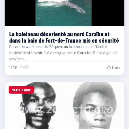
Le baleineau désorienté au nord Caraïbe et
dans la baie de Fort-de-France mis en sécurité
Durant le week-end de Pâques, un baleineau en difficulté
et désorienté avait été aperçu au nord Caraïbe. Suite à ça, les
services…
12/04 · 11h29
⏱ 1 min
MARTINIQUE