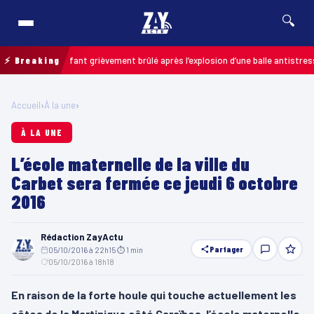
🔍
lais : un enfant grièvement brûlé après l’explosion d’une balle antistress ac
⚡ Breaking
Accueil
›
À la une
›
À LA UNE
L’école maternelle de la ville du
Carbet sera fermée ce jeudi 6 octobre
2016
Rédaction ZayActu
Partager
05/10/2016 à 22h15
·
⏱ 1 min
·
05/10/2016 à 18h18
En raison de la forte houle qui touche actuellement les
côtes de la Martinique côté Caraïbes, l’école maternelle