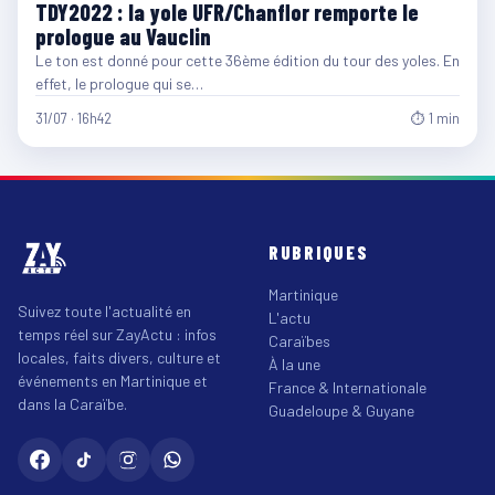
TDY2022 : la yole UFR/Chanflor remporte le
prologue au Vauclin
Le ton est donné pour cette 36ème édition du tour des yoles. En
effet, le prologue qui se…
31/07 · 16h42
⏱ 1 min
RUBRIQUES
Martinique
Suivez toute l'actualité en
L'actu
temps réel sur ZayActu : infos
Caraïbes
locales, faits divers, culture et
À la une
événements en Martinique et
France & Internationale
dans la Caraïbe.
Guadeloupe & Guyane