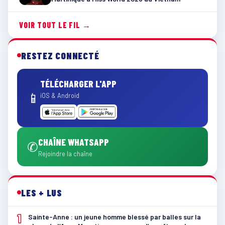
VOIR TOUT LE FIL →
RESTEZ CONNECTÉ
TÉLÉCHARGER L'APP
📱
iOS & Android
CHAÎNE WHATSAPP
✆
Rejoindre la chaîne
LES + LUS
1
Sainte-Anne : un jeune homme blessé par balles sur la