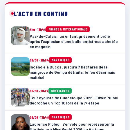
L'ACTU EN CONTINU
Hier · 13h46
FRANCE & INTERNATIONALE
Pas-de-Calais : un enfant grièvement brûlé
après l’explosion d’une balle antistress achetée
en magasin
06/08 · 21h54
MARTINIQUE
Incendie à Ducos : jusqu’à 7 hectares de la
mangrove de Génipa détruits, le feu désormais
maîtrisé
06/08 · 21h27
GUADELOUPE
Tour cycliste de Guadeloupe 2026 : Edwin Nubul
décroche un Top 10 lors de la 7ᵉ étape
06/08 · 13h48
MARTINIQUE
Laurence Fibleuil s’envole pour représenter la
Martinique à Miss World 2026 au Vietnam