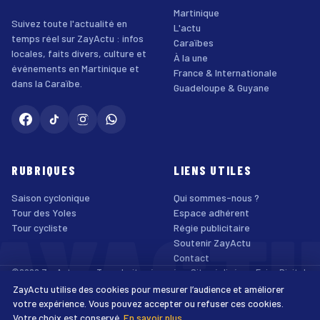
Martinique
Suivez toute l'actualité en
L'actu
temps réel sur ZayActu : infos
Caraïbes
locales, faits divers, culture et
À la une
événements en Martinique et
France & Internationale
dans la Caraïbe.
Guadeloupe & Guyane
RUBRIQUES
LIENS UTILES
Saison cyclonique
Qui sommes-nous ?
AYACT
Tour des Yoles
Espace adhérent
Tour cycliste
Régie publicitaire
Soutenir ZayActu
Contact
©2026 ZayActu.org. Tous droits réservés. · Site réalisé par
Enjoy Digital
Agency
ZayActu utilise des cookies pour mesurer l’audience et améliorer
↑
Mentions légales
Confidentialité
Cookies
CGU
Accessibilité
votre expérience. Vous pouvez accepter ou refuser ces cookies.
Votre choix est conservé.
En savoir plus