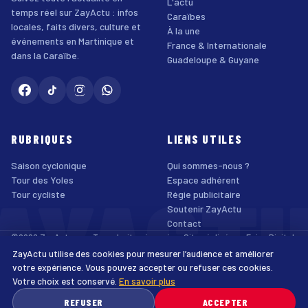
L'actu
temps réel sur ZayActu : infos
Caraïbes
locales, faits divers, culture et
À la une
événements en Martinique et
France & Internationale
dans la Caraïbe.
Guadeloupe & Guyane
RUBRIQUES
LIENS UTILES
Saison cyclonique
Qui sommes-nous ?
AYACT
Tour des Yoles
Espace adhérent
Tour cycliste
Régie publicitaire
Soutenir ZayActu
Contact
©2026 ZayActu.org. Tous droits réservés. · Site réalisé par
Enjoy Digital
Agency
ZayActu utilise des cookies pour mesurer l’audience et améliorer
↑
Mentions légales
Confidentialité
Cookies
CGU
Accessibilité
votre expérience. Vous pouvez accepter ou refuser ces cookies.
Votre choix est conservé.
En savoir plus
♿
REFUSER
ACCEPTER