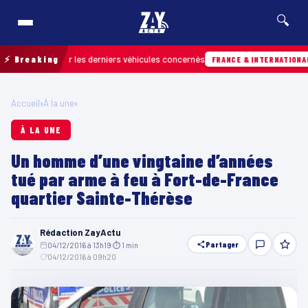
🔍
ur retrouver les derniers véhicules concernés
⚡ Breaking
FRANCE & INTERNATIONALE
Accueil
›
À la une
›
À LA UNE
Un homme d’une vingtaine d’années
tué par arme à feu à Fort-de-France
quartier Sainte-Thérèse
Rédaction ZayActu
Partager
04/12/2016 à 13h19
·
⏱ 1 min
·
04/12/2016 à 09h20