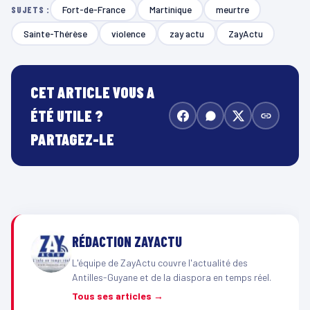
Fort-de-France
Martinique
meurtre
SUJETS :
Sainte-Thérèse
violence
zay actu
ZayActu
CET ARTICLE VOUS A
ÉTÉ UTILE ?
PARTAGEZ-LE
RÉDACTION ZAYACTU
L'équipe de ZayActu couvre l'actualité des
Antilles-Guyane et de la diaspora en temps réel.
Tous ses articles →