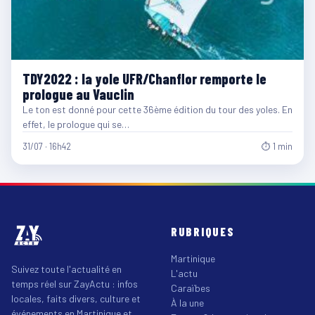
TDY2022 : la yole UFR/Chanflor remporte le
prologue au Vauclin
Le ton est donné pour cette 36ème édition du tour des yoles. En
effet, le prologue qui se…
31/07 · 16h42
⏱ 1 min
RUBRIQUES
Martinique
Suivez toute l'actualité en
L'actu
temps réel sur ZayActu : infos
Caraïbes
locales, faits divers, culture et
À la une
événements en Martinique et