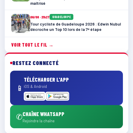
maîtrisé
06/08 · 21h27
GUADELOUPE
Tour cycliste de Guadeloupe 2026 : Edwin Nubul
décroche un Top 10 lors de la 7ᵉ étape
VOIR TOUT LE FIL →
RESTEZ CONNECTÉ
TÉLÉCHARGER L'APP
📱
iOS & Android
CHAÎNE WHATSAPP
✆
Rejoindre la chaîne