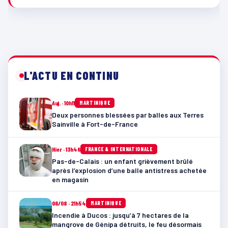
L'ACTU EN CONTINU
Auj. · 10h11
MARTINIQUE
Deux personnes blessées par balles aux Terres
Sainville à Fort-de-France
Hier · 13h46
FRANCE & INTERNATIONALE
Pas-de-Calais : un enfant grièvement brûlé
après l’explosion d’une balle antistress achetée
en magasin
06/08 · 21h54
MARTINIQUE
Incendie à Ducos : jusqu’à 7 hectares de la
mangrove de Génipa détruits, le feu désormais