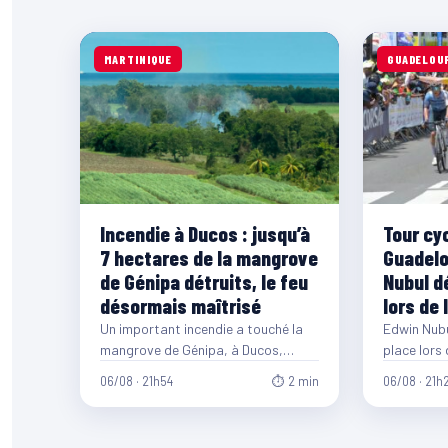
MARTINIQUE
GUADELOU
Incendie à Ducos : jusqu’à
Tour cy
7 hectares de la mangrove
Guadelo
de Génipa détruits, le feu
Nubul d
désormais maîtrisé
lors de 
Un important incendie a touché la
Edwin Nubul
mangrove de Génipa, à Ducos,
place lors 
pendant plusieurs jours. Selon la
cycliste i
06/08 · 21h54
⏱ 2 min
06/08 · 21h
municipalité, entre…