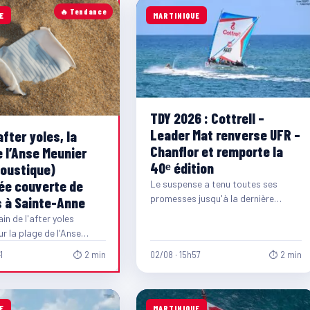
🔥 Tendance
E
MARTINIQUE
TDY 2026 : Cottrell –
Leader Mat renverse UFR –
after yoles, la
Chanflor et remporte la
e l’Anse Meunier
40ᵉ édition
oustique)
ée couverte de
Le suspense a tenu toutes ses
promesses jusqu'à la dernière
 à Sainte-Anne
minute. Au terme d'une ultime étape
n de l'after yoles
spectaculaire entre…
r la plage de l'Anse
nse Moustique), à Sainte-
1
⏱ 2 min
02/08 · 15h57
⏱ 2 min
onstat…
E
MARTINIQUE