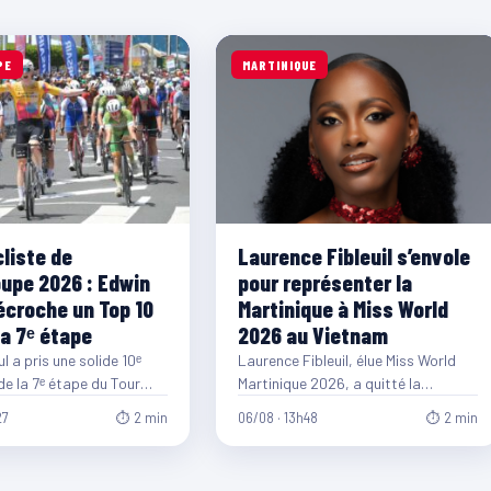
PE
MARTINIQUE
cliste de
Laurence Fibleuil s’envole
upe 2026 : Edwin
pour représenter la
écroche un Top 10
Martinique à Miss World
la 7ᵉ étape
2026 au Vietnam
 a pris une solide 10ᵉ
Laurence Fibleuil, élue Miss World
de la 7ᵉ étape du Tour
Martinique 2026, a quitté la
nternational de…
Martinique ce mercredi 5 août pour
27
⏱ 2 min
06/08 · 13h48
⏱ 2 min
rejoindre le…