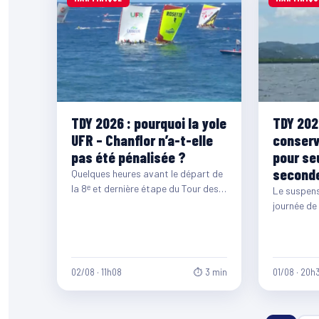
TDY 2026 : pourquoi la yole
TDY 202
UFR – Chanflor n’a-t-elle
conserv
pas été pénalisée ?
pour se
seconde
Quelques heures avant le départ de
la 8ᵉ et dernière étape du Tour des
Le suspens
Yoles Rondes de Martinique,…
journée de 
Yoles Rond
02/08 · 11h08
⏱ 3 min
01/08 · 20h