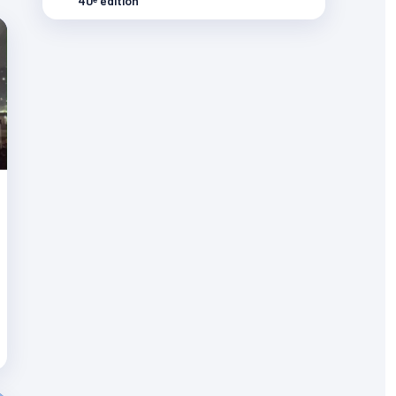
40ᵉ édition