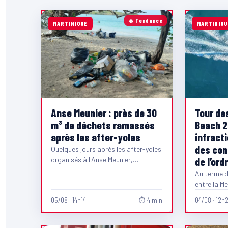
🔥 Tendance
MARTINIQUE
MARTINIQU
Anse Meunier : près de 30
Tour de
m³ de déchets ramassés
Beach 2
après les after-yoles
infract
des con
Quelques jours après les after-yoles
organisés à l'Anse Meunier,
de l’ord
également appelée Anse Moustique,
Au terme de
à Sainte-Anne, les équipes du…
entre la Me
des Yoles
05/08 · 14h14
⏱ 4 min
04/08 · 12h