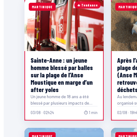
🔥 Tendance
MARTINIQUE
MARTINIQU
Sainte-Anne : un jeune
Après l’
homme blessé par balles
plage d
sur la plage de l’Anse
(Anse M
Moustique en marge d’un
retrouv
after yoles
déchets
Un jeune homme de 18 ans a été
Au lendemai
blessé par plusieurs impacts de
organisé su
balles, ce dimanche 2 août…
Meunier (A
03/08 · 02h24
⏱ 1 min
02/08 · 19h4
Anne, le c
MARTINIQUE
MARTINIQU