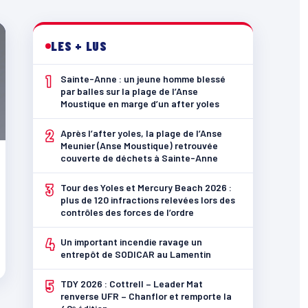
LES + LUS
1
Sainte-Anne : un jeune homme blessé
par balles sur la plage de l’Anse
Moustique en marge d’un after yoles
2
Après l’after yoles, la plage de l’Anse
Meunier (Anse Moustique) retrouvée
couverte de déchets à Sainte-Anne
3
Tour des Yoles et Mercury Beach 2026 :
plus de 120 infractions relevées lors des
contrôles des forces de l’ordre
4
Un important incendie ravage un
entrepôt de SODICAR au Lamentin
5
TDY 2026 : Cottrell – Leader Mat
renverse UFR – Chanflor et remporte la