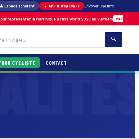
👤 Espace adhérent
📱 APP & WHATSAPP
Envoyer une info
présenter la Martinique à Miss World 2026 au Vietnam
05/08
MARTINIQUE
🔍
TOUR CYCLISTE
CONTACT