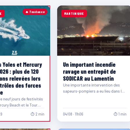
🔥 Tendance
E
MARTINIQUE
s Yoles et Mercury
Un important incendie
026 : plus de 120
ravage un entrepôt de
ions relevées lors
SODICAR au Lamentin
trôles des forces
Une importante intervention des
re
sapeurs-pompiers a eu lieu dans la
nuit de lundi à mardi au Lamentin.
 neuf jours de festivités
Un…
rcury Beach et le Tour
 Rondes 2026,…
29
⏱ 2 min
04/08 · 11h06
⏱ 1 min