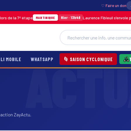
♡ Faire un don
la 7ᵉ étape
Laurence Fibleuil s’envole pour re
Hier · 13h48
MARTINIQUE
LI MOBILE
WHATSAPP
🌀 SAISON CYCLONIQUE
daction ZayActu.