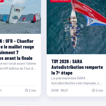
6 : UFR – Chanflor
e le maillot rouge
ulement 7
s avant la finale
TDY 2026 : SARA
e est total avant l'ultime
Autodistribution remporte
la 40ᵉ édition du Tour des
la 7ᵉ étape
es de Martinique.…
La yole marinoise SARA
Autodistribution s'est imposée, ce
samedi 1ᵉʳ août, lors de la 7ᵉ étape
31
⏱ 2 min
01/08 · 16h27
⏱ 2 min
de la…