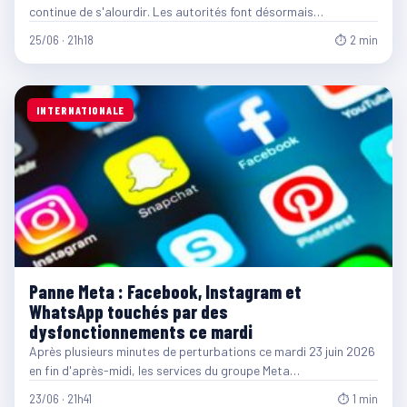
continue de s'alourdir. Les autorités font désormais…
25/06 · 21h18
⏱ 2 min
INTERNATIONALE
Panne Meta : Facebook, Instagram et
WhatsApp touchés par des
dysfonctionnements ce mardi
Après plusieurs minutes de perturbations ce mardi 23 juin 2026
en fin d'après-midi, les services du groupe Meta…
23/06 · 21h41
⏱ 1 min