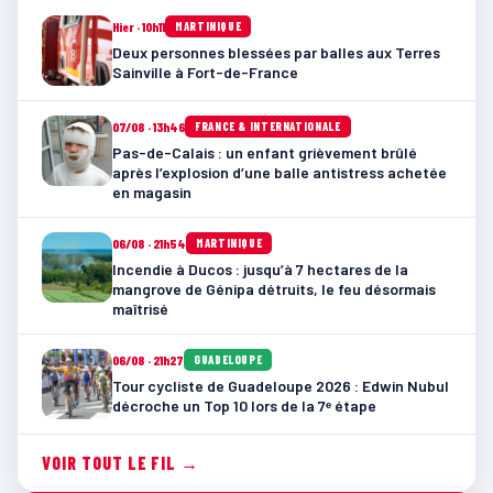
Hier · 10h11
MARTINIQUE
Deux personnes blessées par balles aux Terres
Sainville à Fort-de-France
07/08 · 13h46
FRANCE & INTERNATIONALE
Pas-de-Calais : un enfant grièvement brûlé
après l’explosion d’une balle antistress achetée
en magasin
06/08 · 21h54
MARTINIQUE
Incendie à Ducos : jusqu’à 7 hectares de la
mangrove de Génipa détruits, le feu désormais
maîtrisé
06/08 · 21h27
GUADELOUPE
Tour cycliste de Guadeloupe 2026 : Edwin Nubul
décroche un Top 10 lors de la 7ᵉ étape
VOIR TOUT LE FIL →