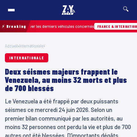
🔍
 retrouver les derniers véhicules concernés
⚡ Breaking
07
FRANCE & INTERNATIONALE
Accueil
›
Internationale
›
INTERNATIONALE
Deux séismes majeurs frappent le
Venezuela, au moins 32 morts et plus
de 700 blessés
Le Venezuela a été frappé par deux puissants
séismes ce mercredi 24 juin 2026. Selon un
premier bilan communiqué par les autorités, au
moins 32 personnes ont perdu la vie et plus de 700
autres ont été blessées. D'importants dégâts