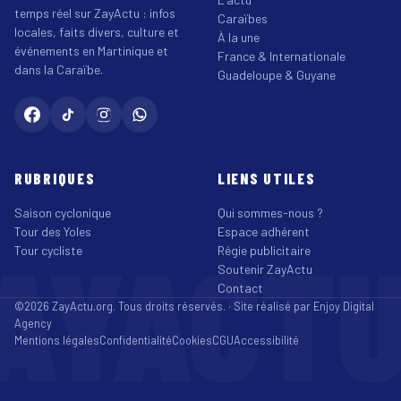
temps réel sur ZayActu : infos
Caraïbes
locales, faits divers, culture et
À la une
événements en Martinique et
France & Internationale
dans la Caraïbe.
Guadeloupe & Guyane
RUBRIQUES
LIENS UTILES
Saison cyclonique
Qui sommes-nous ?
Tour des Yoles
Espace adhérent
AYACT
Tour cycliste
Régie publicitaire
Soutenir ZayActu
Contact
©2026 ZayActu.org. Tous droits réservés. · Site réalisé par
Enjoy Digital
Agency
Mentions légales
Confidentialité
Cookies
CGU
Accessibilité