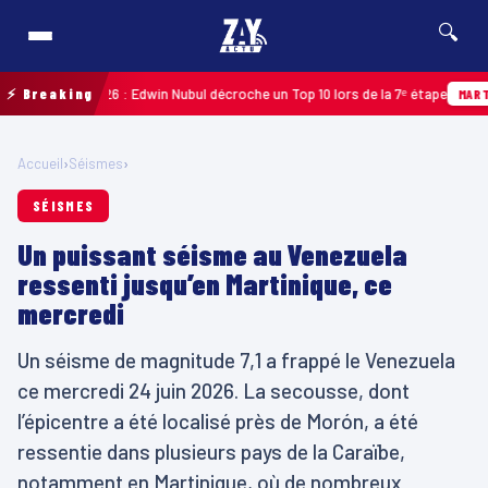
🔍
deloupe 2026 : Edwin Nubul décroche un Top 10 lors de la 7ᵉ étape
⚡ Breaking
MARTINIQU
Accueil
›
Séismes
›
SÉISMES
Un puissant séisme au Venezuela
ressenti jusqu’en Martinique, ce
mercredi
Un séisme de magnitude 7,1 a frappé le Venezuela
ce mercredi 24 juin 2026. La secousse, dont
l’épicentre a été localisé près de Morón, a été
ressentie dans plusieurs pays de la Caraïbe,
notamment en Martinique, où de nombreux