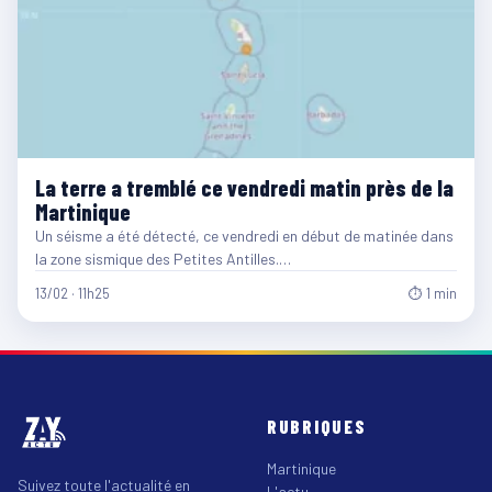
La terre a tremblé ce vendredi matin près de la
Martinique
Un séisme a été détecté, ce vendredi en début de matinée dans
la zone sismique des Petites Antilles.…
13/02 · 11h25
⏱ 1 min
RUBRIQUES
Martinique
Suivez toute l'actualité en
L'actu