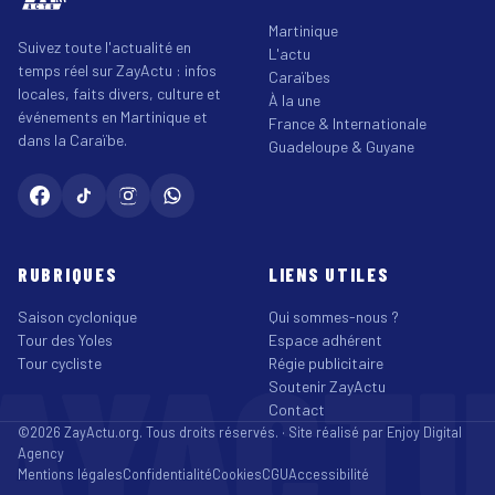
Martinique
Suivez toute l'actualité en
L'actu
temps réel sur ZayActu : infos
Caraïbes
locales, faits divers, culture et
À la une
événements en Martinique et
France & Internationale
dans la Caraïbe.
Guadeloupe & Guyane
RUBRIQUES
LIENS UTILES
Saison cyclonique
Qui sommes-nous ?
Tour des Yoles
Espace adhérent
AYACT
Tour cycliste
Régie publicitaire
Soutenir ZayActu
Contact
©2026 ZayActu.org. Tous droits réservés. · Site réalisé par
Enjoy Digital
Agency
Mentions légales
Confidentialité
Cookies
CGU
Accessibilité