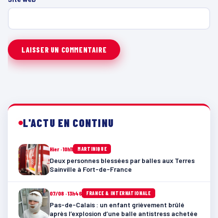
L'ACTU EN CONTINU
Hier · 10h11
MARTINIQUE
Deux personnes blessées par balles aux Terres
Sainville à Fort-de-France
07/08 · 13h46
FRANCE & INTERNATIONALE
Pas-de-Calais : un enfant grièvement brûlé
après l’explosion d’une balle antistress achetée