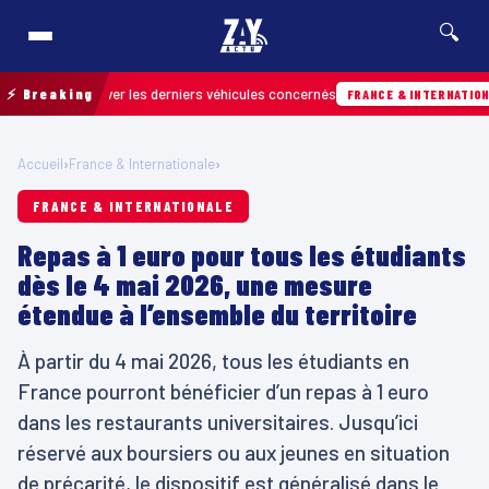
🔍
r retrouver les derniers véhicules concernés
⚡ Breaking
0
FRANCE & INTERNATIONALE
Accueil
›
France & Internationale
›
FRANCE & INTERNATIONALE
Repas à 1 euro pour tous les étudiants
dès le 4 mai 2026, une mesure
étendue à l’ensemble du territoire
À partir du 4 mai 2026, tous les étudiants en
France pourront bénéficier d’un repas à 1 euro
dans les restaurants universitaires. Jusqu’ici
réservé aux boursiers ou aux jeunes en situation
de précarité, le dispositif est généralisé dans le