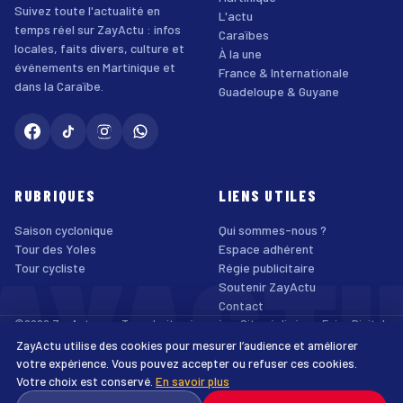
Suivez toute l'actualité en
L'actu
temps réel sur ZayActu : infos
Caraïbes
locales, faits divers, culture et
À la une
événements en Martinique et
France & Internationale
dans la Caraïbe.
Guadeloupe & Guyane
RUBRIQUES
LIENS UTILES
Saison cyclonique
Qui sommes-nous ?
AYACT
Tour des Yoles
Espace adhérent
Tour cycliste
Régie publicitaire
Soutenir ZayActu
Contact
©2026 ZayActu.org. Tous droits réservés. · Site réalisé par
Enjoy Digital
Agency
ZayActu utilise des cookies pour mesurer l’audience et améliorer
↑
Mentions légales
Confidentialité
Cookies
CGU
Accessibilité
votre expérience. Vous pouvez accepter ou refuser ces cookies.
Votre choix est conservé.
En savoir plus