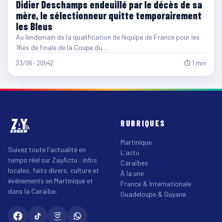
Didier Deschamps endeuillé par le décès de sa
mère, le sélectionneur quitte temporairement
les Bleus
Au lendemain de la qualification de l’équipe de France pour les
16es de finale de la Coupe du…
23/06 · 20h42
⏱ 1 min
RUBRIQUES
Martinique
Suivez toute l'actualité en
L'actu
temps réel sur ZayActu : infos
Caraïbes
locales, faits divers, culture et
À la une
événements en Martinique et
France & Internationale
dans la Caraïbe.
Guadeloupe & Guyane