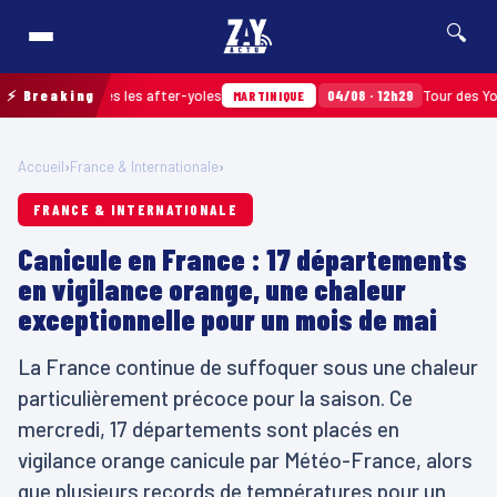
🔍
assés après les after-yoles
⚡ Breaking
04/08 · 12h29
Tour des Yoles et 
MARTINIQUE
Accueil
›
France & Internationale
›
FRANCE & INTERNATIONALE
Canicule en France : 17 départements
en vigilance orange, une chaleur
exceptionnelle pour un mois de mai
La France continue de suffoquer sous une chaleur
particulièrement précoce pour la saison. Ce
mercredi, 17 départements sont placés en
vigilance orange canicule par Météo-France, alors
que plusieurs records de températures pour un