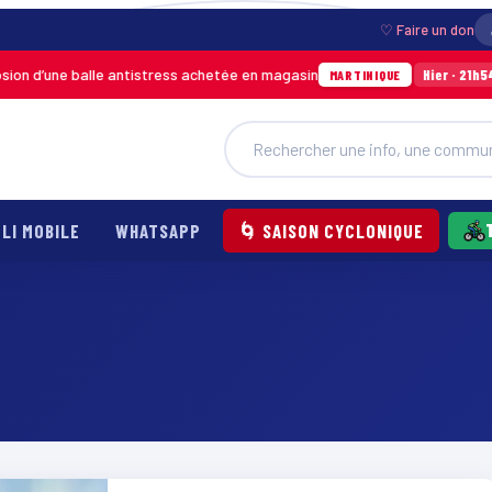
♡ Faire un don
n d’une balle antistress achetée en magasin
In
Hier · 21h54
MARTINIQUE
LI MOBILE
WHATSAPP
🌀 SAISON CYCLONIQUE