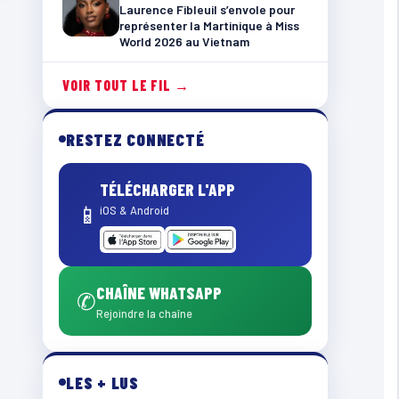
Laurence Fibleuil s’envole pour
représenter la Martinique à Miss
World 2026 au Vietnam
VOIR TOUT LE FIL →
RESTEZ CONNECTÉ
TÉLÉCHARGER L'APP
📱
iOS & Android
CHAÎNE WHATSAPP
✆
Rejoindre la chaîne
LES + LUS