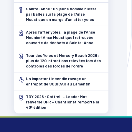
1
Sainte-Anne : un jeune homme blessé
par balles sur la plage de l’Anse
Moustique en marge d’un after yoles
2
Après l’after yoles, la plage de l’Anse
Meunier (Anse Moustique) retrouvée
couverte de déchets à Sainte-Anne
3
Tour des Yoles et Mercury Beach 2026 :
plus de 120 infractions relevées lors des
contrôles des forces de l’ordre
4
Un important incendie ravage un
entrepôt de SODICAR au Lamentin
5
TDY 2026 : Cottrell – Leader Mat
renverse UFR – Chanflor et remporte la
40ᵉ édition