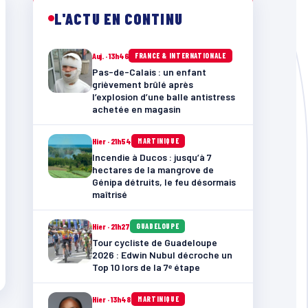
L'ACTU EN CONTINU
Auj. · 13h46
FRANCE & INTERNATIONALE
Pas-de-Calais : un enfant
grièvement brûlé après
l’explosion d’une balle antistress
achetée en magasin
Hier · 21h54
MARTINIQUE
Incendie à Ducos : jusqu’à 7
hectares de la mangrove de
Génipa détruits, le feu désormais
maîtrisé
Hier · 21h27
GUADELOUPE
Tour cycliste de Guadeloupe
2026 : Edwin Nubul décroche un
Top 10 lors de la 7ᵉ étape
Hier · 13h48
MARTINIQUE