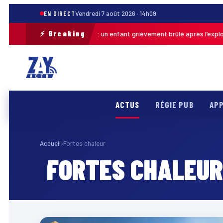
EN DIRECT
Vendredi 7 août 2026 · 14h09
⚡ Breaking
Pas-de-Calais : un enfant grièvement brûlé après l’explosio
Auj. · 13h46
ACTUS
RÉGIE PUB
APP
Accueil
›
Fortes chaleur
FORTES CHALEUR