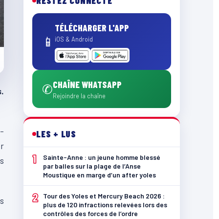
RESTEZ CONNECTÉ
TÉLÉCHARGER L'APP
📱
iOS & Android
CHAÎNE WHATSAPP
✆
.
Rejoindre la chaîne
t-
LES + LUS
ur
1
Sainte-Anne : un jeune homme blessé
és
par balles sur la plage de l’Anse
Moustique en marge d’un after yoles
2
Tour des Yoles et Mercury Beach 2026 :
es
plus de 120 infractions relevées lors des
contrôles des forces de l’ordre