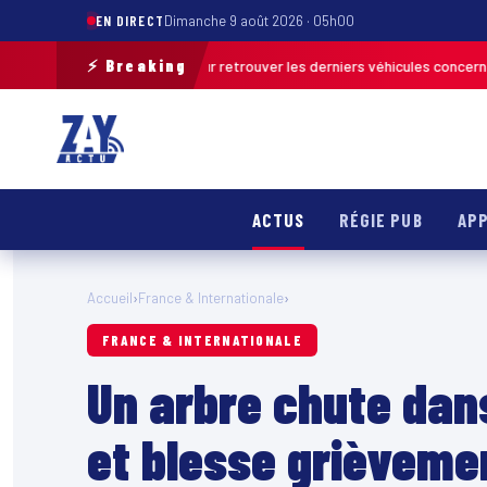
EN DIRECT
Dimanche 9 août 2026 · 05h00
⚡ Breaking
ration de terrain pour retrouver les derniers véhicules concernés
FRANC
ACTUS
RÉGIE PUB
APP
Accueil
›
France & Internationale
›
FRANCE & INTERNATIONALE
Un arbre chute dan
et blesse grièveme