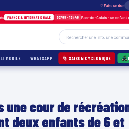
♡ Faire un don
Pas-de-Calais : un enfant grièvement
07/08 · 13h46
E & INTERNATIONALE
LI MOBILE
WHATSAPP
🌀 SAISON CYCLONIQUE
s une cour de récréatio
nt deux enfants de 6 et