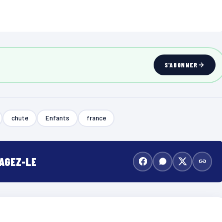
S'ABONNER
chute
Enfants
france
TAGEZ-LE