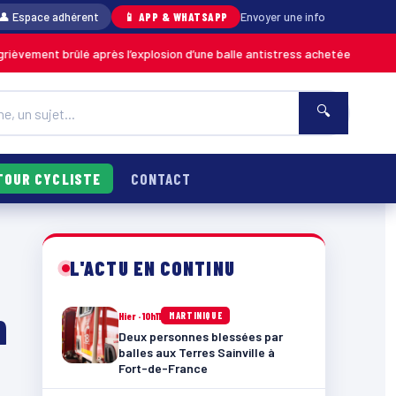
👤 Espace adhérent
📱 APP & WHATSAPP
Envoyer une info
 brûlé après l’explosion d’une balle antistress achetée en magasin
MART
🔍
TOUR CYCLISTE
CONTACT
L'ACTU EN CONTINU
n
Hier · 10h11
MARTINIQUE
Deux personnes blessées par
balles aux Terres Sainville à
Fort-de-France