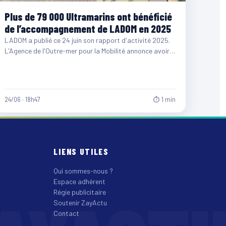
Plus de 79 000 Ultramarins ont bénéficié
de l’accompagnement de LADOM en 2025
LADOM a publié ce 24 juin son rapport d'activité 2025.
L'Agence de l'Outre-mer pour la Mobilité annonce avoir…
24/06 · 18h47
⏱ 1 min
LIENS UTILES
Qui sommes-nous ?
Espace adhérent
Régie publicitaire
Soutenir ZayActu
Contact