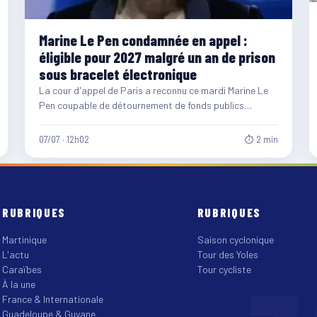
Marine Le Pen condamnée en appel :
éligible pour 2027 malgré un an de prison
sous bracelet électronique
La cour d'appel de Paris a reconnu ce mardi Marine Le
Pen coupable de détournement de fonds publics…
07/07 · 12h02
⏱ 2 min
RUBRIQUES
RUBRIQUES
Martinique
Saison cyclonique
L'actu
Tour des Yoles
Caraïbes
Tour cycliste
À la une
France & Internationale
Guadeloupe & Guyane