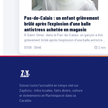
Pas-de-Calais : un enfant grièvement
brûlé après l’explosion d’une balle
antistress achetée en magasin
À Saint-Omer, dans le Pas-de-Calais, un garçon a été
grièvement brûlé après l'explosion d'une balle antistress
en gel…
07/08 · 13h46
⏱ 2 min
Suivez toute l'actualité en temps réel sur
ZayActu : infos locales, faits divers, culture
et événements en Martinique et dans la
Caraïbe.