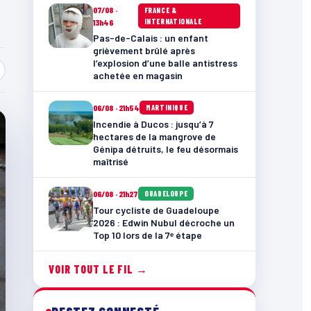
07/08 ·
FRANCE &
INTERNATIONALE
13h46
Pas-de-Calais : un enfant
grièvement brûlé après
l’explosion d’une balle antistress
achetée en magasin
06/08 · 21h54
MARTINIQUE
Incendie à Ducos : jusqu’à 7
hectares de la mangrove de
Génipa détruits, le feu désormais
maîtrisé
06/08 · 21h27
GUADELOUPE
Tour cycliste de Guadeloupe
2026 : Edwin Nubul décroche un
Top 10 lors de la 7ᵉ étape
VOIR TOUT LE FIL →