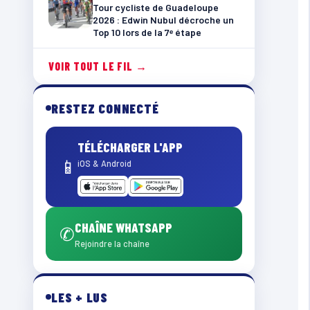
Tour cycliste de Guadeloupe
2026 : Edwin Nubul décroche un
Top 10 lors de la 7ᵉ étape
VOIR TOUT LE FIL →
RESTEZ CONNECTÉ
TÉLÉCHARGER L'APP
📱
iOS & Android
CHAÎNE WHATSAPP
✆
Rejoindre la chaîne
LES + LUS