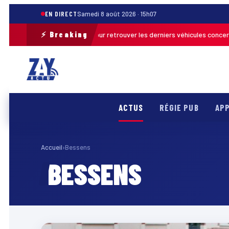
EN DIRECT
Samedi 8 août 2026 · 15h07
⚡ Breaking
ne opération de terrain pour retrouver les derniers véhicules concernés
ACTUS
RÉGIE PUB
APP
Accueil
›
Bessens
BESSENS