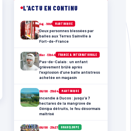
L'ACTU EN CONTINU
Auj. · 10h11
MARTINIQUE
Deux personnes blessées par
balles aux Terres Sainville à
Fort-de-France
Hier · 13h46
FRANCE & INTERNATIONALE
Pas-de-Calais : un enfant
grièvement brûlé après
l’explosion d’une balle antistress
achetée en magasin
06/08 · 21h54
MARTINIQUE
Incendie à Ducos : jusqu’à 7
hectares de la mangrove de
Génipa détruits, le feu désormais
maîtrisé
06/08 · 21h27
GUADELOUPE