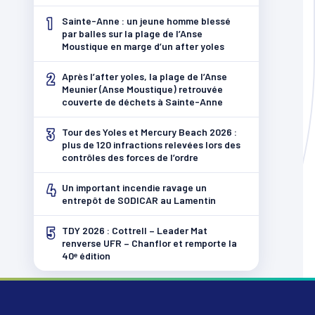
1
Sainte-Anne : un jeune homme blessé
par balles sur la plage de l’Anse
Moustique en marge d’un after yoles
2
Après l’after yoles, la plage de l’Anse
Meunier (Anse Moustique) retrouvée
couverte de déchets à Sainte-Anne
3
Tour des Yoles et Mercury Beach 2026 :
plus de 120 infractions relevées lors des
contrôles des forces de l’ordre
4
Un important incendie ravage un
entrepôt de SODICAR au Lamentin
5
TDY 2026 : Cottrell – Leader Mat
renverse UFR – Chanflor et remporte la
40ᵉ édition