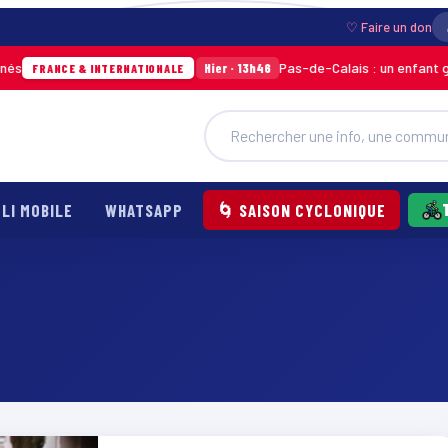
♡ Faire un don
Pas-de-Calais : un enfant griève
Hier · 13h46
FRANCE & INTERNATIONALE
LI MOBILE
WHATSAPP
🌀 SAISON CYCLONIQUE