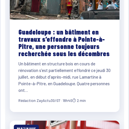
Guadeloupe : un bâtiment en
travaux s’effondre à Pointe-à-
Pitre, une personne toujours
recherchée sous les décombres
Un bâtiment en structure bois en cours de
rénovation s'est partiellement effondré ce jeudi 30
juillet, en début d'après-midi, rue Lamartine à
Pointe-à-Pitre, en Guadeloupe. Quatre personnes
ont…
Rédaction ZayActu
30/07 · 18h40
⏱ 2 min
MARTINIQUE