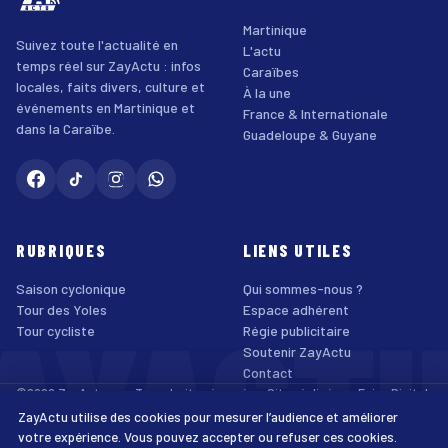
Martinique
Suivez toute l'actualité en
L'actu
temps réel sur ZayActu : infos
Caraïbes
locales, faits divers, culture et
À la une
événements en Martinique et
France & Internationale
dans la Caraïbe.
Guadeloupe & Guyane
RUBRIQUES
LIENS UTILES
Saison cyclonique
Qui sommes-nous ?
AYACT
Tour des Yoles
Espace adhérent
Tour cycliste
Régie publicitaire
Soutenir ZayActu
Contact
©2026 ZayActu.org. Tous droits réservés. · Site réalisé par
Enjoy Digital
Agency
ZayActu utilise des cookies pour mesurer l’audience et améliorer
↑
Mentions légales
Confidentialité
Cookies
CGU
Accessibilité
votre expérience. Vous pouvez accepter ou refuser ces cookies.