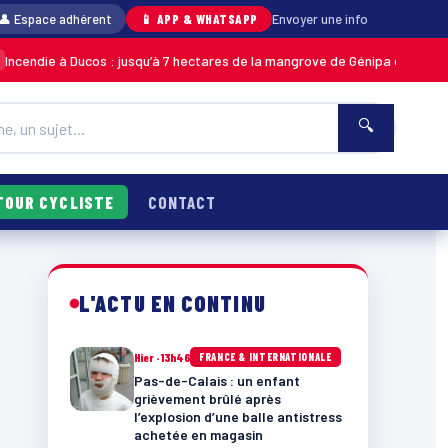
👤 Espace adhérent
📱 APP & WHATSAPP
Envoyer une info
 à Ducos : jusqu’à 7 hectares de la mangrove de Génipa détruits, le feu d
🔍
TOUR CYCLISTE
CONTACT
L'ACTU EN CONTINU
Hier · 13h46
FRANCE & INTERNATIONALE
Pas-de-Calais : un enfant
grièvement brûlé après
l’explosion d’une balle antistress
achetée en magasin