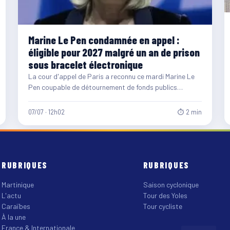
Marine Le Pen condamnée en appel :
éligible pour 2027 malgré un an de prison
sous bracelet électronique
La cour d'appel de Paris a reconnu ce mardi Marine Le
Pen coupable de détournement de fonds publics…
07/07 · 12h02
⏱ 2 min
RUBRIQUES
RUBRIQUES
Martinique
Saison cyclonique
L'actu
Tour des Yoles
Caraïbes
Tour cycliste
À la une
France & Internationale