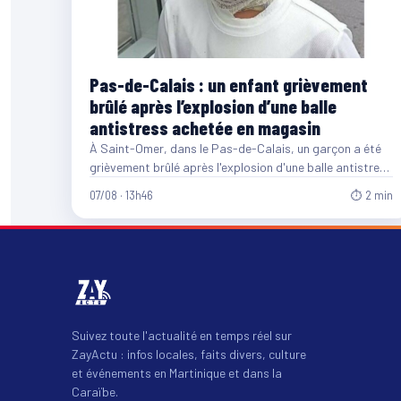
Pas-de-Calais : un enfant grièvement
brûlé après l’explosion d’une balle
antistress achetée en magasin
À Saint-Omer, dans le Pas-de-Calais, un garçon a été
grièvement brûlé après l'explosion d'une balle antistress
en gel…
07/08 · 13h46
⏱ 2 min
Suivez toute l'actualité en temps réel sur
ZayActu : infos locales, faits divers, culture
et événements en Martinique et dans la
Caraïbe.