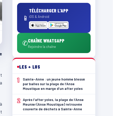
TÉLÉCHARGER L'APP
📱
iOS & Android
CHAÎNE WHATSAPP
✆
Rejoindre la chaîne
e
LES + LUS
nt
1
Sainte-Anne : un jeune homme blessé
a
par balles sur la plage de l’Anse
Moustique en marge d’un after yoles
2
Après l’after yoles, la plage de l’Anse
 à
Meunier (Anse Moustique) retrouvée
couverte de déchets à Sainte-Anne
nt