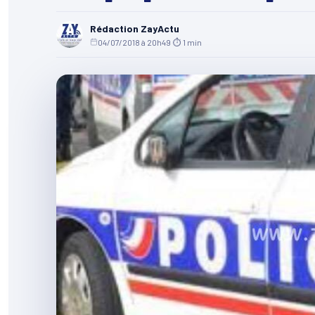
Rédaction ZayActu
04/07/2018 à 20h49
·
⏱ 1 min