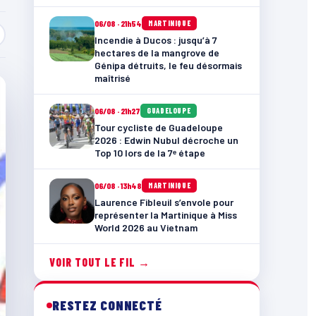
06/08 · 21h54
MARTINIQUE
Incendie à Ducos : jusqu’à 7
hectares de la mangrove de
Génipa détruits, le feu désormais
maîtrisé
06/08 · 21h27
GUADELOUPE
Tour cycliste de Guadeloupe
2026 : Edwin Nubul décroche un
Top 10 lors de la 7ᵉ étape
06/08 · 13h48
MARTINIQUE
Laurence Fibleuil s’envole pour
représenter la Martinique à Miss
World 2026 au Vietnam
VOIR TOUT LE FIL →
RESTEZ CONNECTÉ