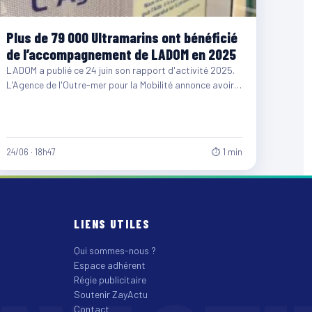
Plus de 79 000 Ultramarins ont bénéficié
de l’accompagnement de LADOM en 2025
LADOM a publié ce 24 juin son rapport d'activité 2025.
L'Agence de l'Outre-mer pour la Mobilité annonce avoir…
24/06 · 18h47
⏱ 1 min
LIENS UTILES
Qui sommes-nous ?
Espace adhérent
Régie publicitaire
Soutenir ZayActu
Contact