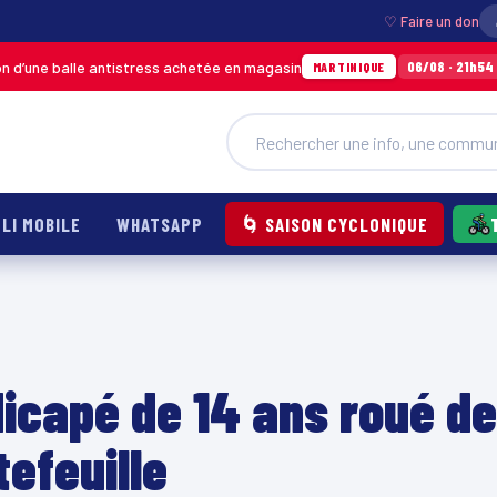
♡ Faire un don
balle antistress achetée en magasin
Incendie
06/08 · 21h54
MARTINIQUE
LI MOBILE
WHATSAPP
🌀 SAISON CYCLONIQUE
icapé de 14 ans roué de
efeuille