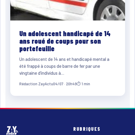
Un adolescent handicapé de 14
ans roué de coups pour son
portefeuille
Un adolescent de 14 ans et handicapé mental a
été frappé à coups de barre de fer par une
vingtaine d’individus à…
Rédaction ZayActu
04/07 · 20h49
⏱ 1 min
RUBRIQUES