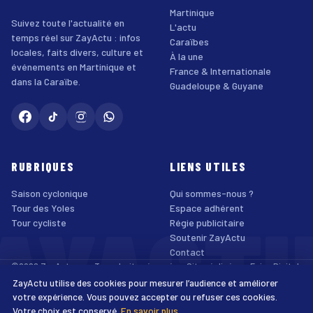
Martinique
Suivez toute l'actualité en
L'actu
temps réel sur ZayActu : infos
Caraïbes
locales, faits divers, culture et
À la une
événements en Martinique et
France & Internationale
dans la Caraïbe.
Guadeloupe & Guyane
RUBRIQUES
LIENS UTILES
Saison cyclonique
Qui sommes-nous ?
AYACT
Tour des Yoles
Espace adhérent
Tour cycliste
Régie publicitaire
Soutenir ZayActu
Contact
©2026 ZayActu.org. Tous droits réservés. · Site réalisé par
Enjoy Digital
Agency
ZayActu utilise des cookies pour mesurer l’audience et améliorer
↑
Mentions légales
Confidentialité
Cookies
CGU
Accessibilité
votre expérience. Vous pouvez accepter ou refuser ces cookies.
Votre choix est conservé.
En savoir plus