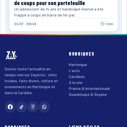
de coups pour son portefeuille
Un adolescent de 14 ans et handicapé mental a été
frappé à coups de barre de fer par…
04/07 · 20h49
⏱ 1 min
RUBRIQUES
Martinique
Suivez toute l'actualité en
L'actu
temps réel sur ZayActu : infos
Caraïbes
locales, faits divers, culture et
À la une
événements en Martinique et
France & Internationale
dans la Caraïbe.
Guadeloupe & Guyane
RUBRIQUES
LIENS UTILES