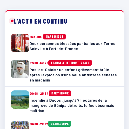
L'ACTU EN CONTINU
Hier · 10h11
MARTINIQUE
Deux personnes blessées par balles aux Terres
Sainville à Fort-de-France
07/08 · 13h46
FRANCE & INTERNATIONALE
Pas-de-Calais : un enfant grièvement brûlé
après l’explosion d’une balle antistress achetée
en magasin
06/08 · 21h54
MARTINIQUE
Incendie à Ducos : jusqu’à 7 hectares de la
mangrove de Génipa détruits, le feu désormais
maîtrisé
06/08 · 21h27
GUADELOUPE