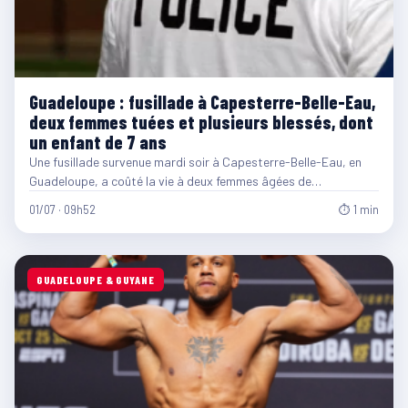
Guadeloupe : fusillade à Capesterre-Belle-Eau,
deux femmes tuées et plusieurs blessés, dont
un enfant de 7 ans
Une fusillade survenue mardi soir à Capesterre-Belle-Eau, en
Guadeloupe, a coûté la vie à deux femmes âgées de…
01/07 · 09h52
⏱ 1 min
GUADELOUPE & GUYANE