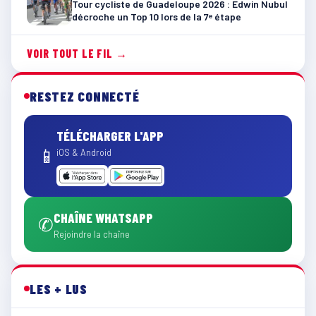
Tour cycliste de Guadeloupe 2026 : Edwin Nubul
décroche un Top 10 lors de la 7ᵉ étape
VOIR TOUT LE FIL →
RESTEZ CONNECTÉ
TÉLÉCHARGER L'APP
📱
iOS & Android
CHAÎNE WHATSAPP
✆
Rejoindre la chaîne
LES + LUS