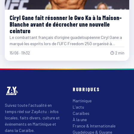
Ciryl Gane fait résonner le Gwo Ka à la Maison-
Blanche avant de décrocher une nouvelle
ceinture
Le combattant français d'origine guadeloupéenne Ciryl Gane a
marqué les esprits lors de l'UFC Freedom 250 organisé à…
15/06 · 11h32
⏱ 2 min
RUBRIQUES
Martinique
Suivez toute l'actualité en
L'actu
temps réel sur ZayActu : infos
Caraïbes
locales, faits divers, culture et
À la une
événements en Martinique et
France & Internationale
dans la Caraïbe.
Guadeloupe & Guyane