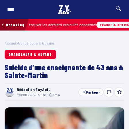
🔍
ain pour retrouver les derniers véhicules concernés
⚡ Breaking
FRANCE & INTERNATIONA
Accueil
›
Guadeloupe & Guyane
›
GUADELOUPE & GUYANE
Suicide d’une enseignante de 43 ans à
Sainte-Martin
Rédaction ZayActu
Partager
09/01/2020 à 15h38
·
⏱ 1 min