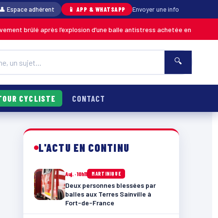
👤 Espace adhérent
📱 APP & WHATSAPP
Envoyer une info
lé après l’explosion d’une balle antistress achetée en magasin
MARTINIQ
🔍
TOUR CYCLISTE
CONTACT
L'ACTU EN CONTINU
Auj. · 10h11
MARTINIQUE
Deux personnes blessées par
balles aux Terres Sainville à
Fort-de-France