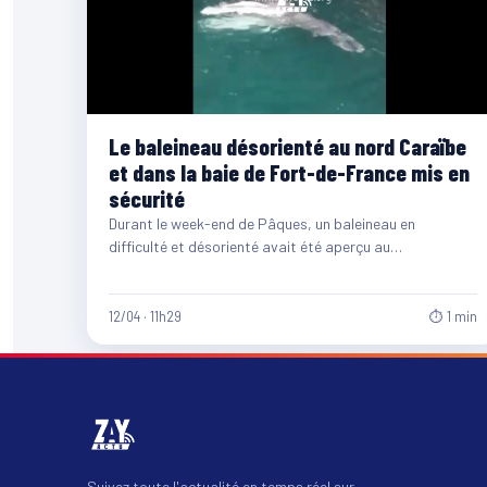
Le baleineau désorienté au nord Caraïbe
et dans la baie de Fort-de-France mis en
sécurité
Durant le week-end de Pâques, un baleineau en
difficulté et désorienté avait été aperçu au
nord Caraïbe. Suite à ça, les services…
12/04 · 11h29
⏱ 1 min
Suivez toute l'actualité en temps réel sur