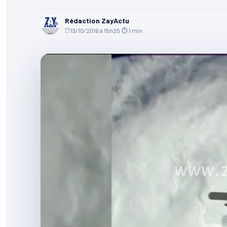
Rédaction ZayActu
13/10/2016 à 15h25
·
⏱ 1 min