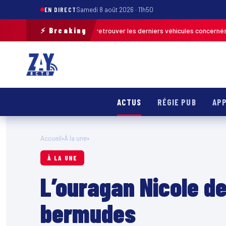
EN DIRECT
Samedi 8 août 2026 · 11h50
⚡ Breaking
tion de terrain pour retrouver les derniers véhicules concernés
FRANCE 
ACTUS
RÉGIE PUB
APP
Accueil
›
À la une
›
À LA UNE
L’ouragan Nicole d
bermudes