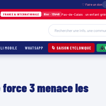
♡ Faire un don
Pas-de-Calais : un enfant grièvement brû
Hier · 13h46
& INTERNATIONALE
LI MOBILE
WHATSAPP
🌀 SAISON CYCLONIQUE
e force 3 menace les