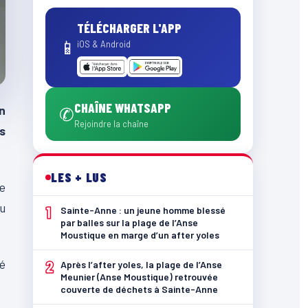
TÉLÉCHARGER L'APP
📱
iOS & Android
CHAÎNE WHATSAPP
n
✆
Rejoindre la chaîne
s
LES + LUS
de
du
1
Sainte-Anne : un jeune homme blessé
par balles sur la plage de l’Anse
Moustique en marge d’un after yoles
dé
2
Après l’after yoles, la plage de l’Anse
Meunier (Anse Moustique) retrouvée
couverte de déchets à Sainte-Anne