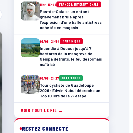
Hier · 13h46
FRANCE & INTERNATIONALE
Pas-de-Calais : un enfant
grièvement brûlé après
l’explosion d’une balle antistress
achetée en magasin
06/08 · 21h54
MARTINIQUE
Incendie à Ducos : jusqu’à 7
hectares de la mangrove de
Génipa détruits, le feu désormais
maîtrisé
06/08 · 21h27
GUADELOUPE
Tour cycliste de Guadeloupe
2026 : Edwin Nubul décroche un
Top 10 lors de la 7ᵉ étape
VOIR TOUT LE FIL →
RESTEZ CONNECTÉ