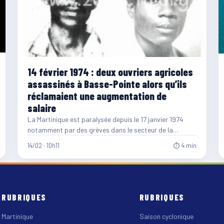
14 février 1974 : deux ouvriers agricoles
assassinés à Basse-Pointe alors qu’ils
réclamaient une augmentation de
salaire
La Martinique est paralysée depuis le 17 janvier 1974
notamment par des grèves dans le secteur de la…
14/02 · 10h11
⏱ 4 min
RUBRIQUES
RUBRIQUES
Martinique
Saison cyclonique