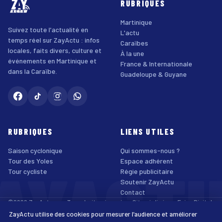
RUBRIQUES
Martinique
Suivez toute l'actualité en
L'actu
temps réel sur ZayActu : infos
Caraïbes
locales, faits divers, culture et
À la une
événements en Martinique et
France & Internationale
dans la Caraïbe.
Guadeloupe & Guyane
RUBRIQUES
LIENS UTILES
Saison cyclonique
Qui sommes-nous ?
AYACT
Tour des Yoles
Espace adhérent
Tour cycliste
Régie publicitaire
Soutenir ZayActu
Contact
©2026 ZayActu.org. Tous droits réservés. · Site réalisé par
Enjoy Digital
Agency
ZayActu utilise des cookies pour mesurer l’audience et améliorer
↑
Mentions légales
Confidentialité
Cookies
CGU
Accessibilité