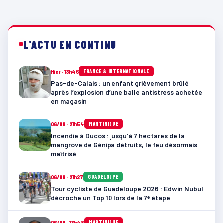
L'ACTU EN CONTINU
Hier · 13h46
FRANCE & INTERNATIONALE
Pas-de-Calais : un enfant grièvement brûlé
après l’explosion d’une balle antistress achetée
en magasin
06/08 · 21h54
MARTINIQUE
Incendie à Ducos : jusqu’à 7 hectares de la
mangrove de Génipa détruits, le feu désormais
maîtrisé
06/08 · 21h27
GUADELOUPE
Tour cycliste de Guadeloupe 2026 : Edwin Nubul
décroche un Top 10 lors de la 7ᵉ étape
06/08 · 13h48
MARTINIQUE