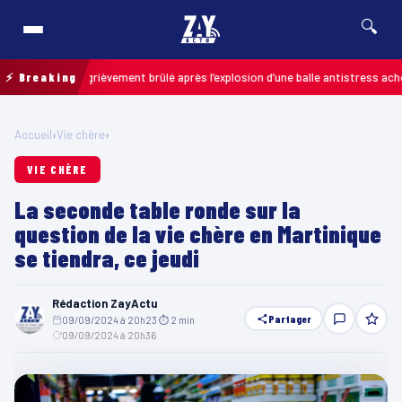
🔍
n enfant grièvement brûlé après l’explosion d’une balle antistress achetée e
⚡ Breaking
Accueil
›
Vie chère
›
VIE CHÈRE
La seconde table ronde sur la
question de la vie chère en Martinique
se tiendra, ce jeudi
Rédaction ZayActu
Partager
09/09/2024 à 20h23
·
⏱ 2 min
·
09/09/2024 à 20h36