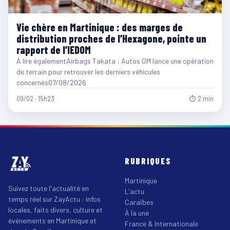
Vie chère en Martinique : des marges de
distribution proches de l’Hexagone, pointe un
rapport de l’IEDOM
À lire égalementAirbags Takata : Autos GM lance une opération
de terrain pour retrouver les derniers véhicules
concernés07/08/2026
09/02 · 15h23
⏱ 2 min
RUBRIQUES
Martinique
Suivez toute l'actualité en
L'actu
temps réel sur ZayActu : infos
Caraïbes
locales, faits divers, culture et
À la une
événements en Martinique et
France & Internationale