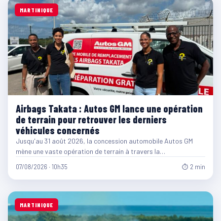
MARTINIQUE
Airbags Takata : Autos GM lance une opération
de terrain pour retrouver les derniers
véhicules concernés
Jusqu'au 31 août 2026, la concession automobile Autos GM
mène une vaste opération de terrain à travers la…
07/08/2026 · 10h35
⏱ 2 min
MARTINIQUE