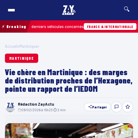
🔍
ouver les derniers véhicules concernés
⚡ Breaking
Hier · 1
FRANCE & INTERNATIONALE
Accueil
›
Martinique
›
MARTINIQUE
Vie chère en Martinique : des marges
de distribution proches de l’Hexagone,
pointe un rapport de l’IEDOM
Rédaction ZayActu
Partager
09/02/2026 à 15h23
·
⏱ 2 min