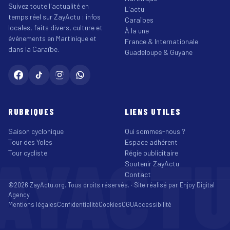
Suivez toute l'actualité en
L'actu
temps réel sur ZayActu : infos
Caraïbes
locales, faits divers, culture et
À la une
événements en Martinique et
France & Internationale
dans la Caraïbe.
Guadeloupe & Guyane
RUBRIQUES
LIENS UTILES
Saison cyclonique
Qui sommes-nous ?
Tour des Yoles
Espace adhérent
AYACT
Tour cycliste
Régie publicitaire
Soutenir ZayActu
Contact
©2026 ZayActu.org. Tous droits réservés. · Site réalisé par
Enjoy Digital
Agency
Mentions légales
Confidentialité
Cookies
CGU
Accessibilité