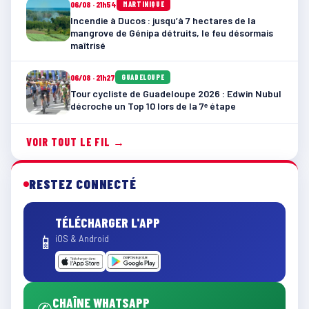
06/08 · 21h54
MARTINIQUE
Incendie à Ducos : jusqu’à 7 hectares de la
mangrove de Génipa détruits, le feu désormais
maîtrisé
06/08 · 21h27
GUADELOUPE
Tour cycliste de Guadeloupe 2026 : Edwin Nubul
décroche un Top 10 lors de la 7ᵉ étape
VOIR TOUT LE FIL →
RESTEZ CONNECTÉ
TÉLÉCHARGER L'APP
📱
iOS & Android
CHAÎNE WHATSAPP
✆