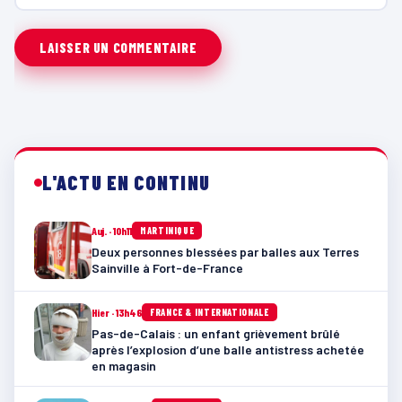
L'ACTU EN CONTINU
Auj. · 10h11
MARTINIQUE
Deux personnes blessées par balles aux Terres
Sainville à Fort-de-France
Hier · 13h46
FRANCE & INTERNATIONALE
Pas-de-Calais : un enfant grièvement brûlé
après l’explosion d’une balle antistress achetée
en magasin