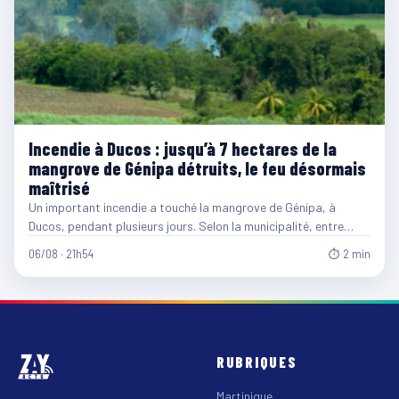
Incendie à Ducos : jusqu’à 7 hectares de la
mangrove de Génipa détruits, le feu désormais
maîtrisé
Un important incendie a touché la mangrove de Génipa, à
Ducos, pendant plusieurs jours. Selon la municipalité, entre…
06/08 · 21h54
⏱ 2 min
RUBRIQUES
Martinique