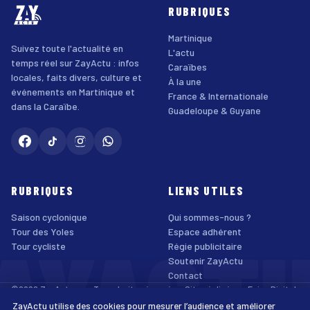
RUBRIQUES
Martinique
Suivez toute l'actualité en
L'actu
temps réel sur ZayActu : infos
Caraïbes
locales, faits divers, culture et
À la une
événements en Martinique et
France & Internationale
dans la Caraïbe.
Guadeloupe & Guyane
RUBRIQUES
LIENS UTILES
Saison cyclonique
Qui sommes-nous ?
AYACT
Tour des Yoles
Espace adhérent
Tour cycliste
Régie publicitaire
Soutenir ZayActu
Contact
©2026 ZayActu.org. Tous droits réservés. · Site réalisé par
Enjoy Digital
Agency
ZayActu utilise des cookies pour mesurer l’audience et améliorer