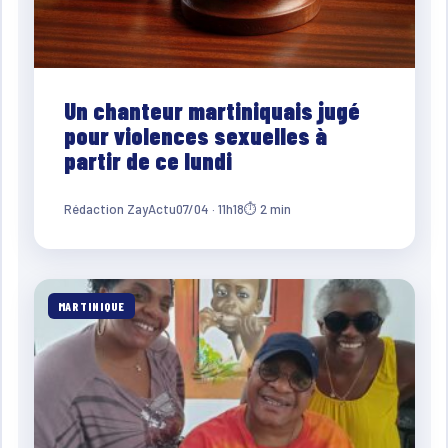
Un chanteur martiniquais jugé
pour violences sexuelles à
partir de ce lundi
Rédaction ZayActu
07/04 · 11h18
⏱ 2 min
MARTINIQUE