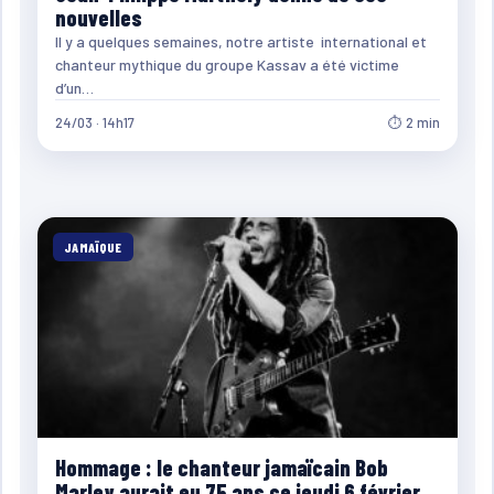
nouvelles
Il y a quelques semaines, notre artiste international et
chanteur mythique du groupe Kassav a été victime
d’un…
24/03 · 14h17
⏱ 2 min
JAMAÏQUE
Hommage : le chanteur jamaïcain Bob
Marley aurait eu 75 ans ce jeudi 6 février