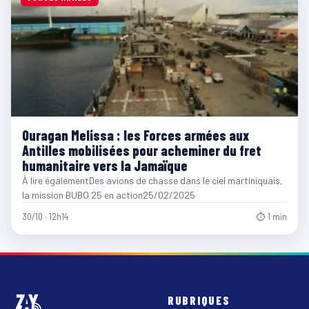
Ouragan Melissa : les Forces armées aux
Antilles mobilisées pour acheminer du fret
humanitaire vers la Jamaïque
À lire égalementDes avions de chasse dans le ciel martiniquais,
la mission BUBO 25 en action25/02/2025
30/10 · 12h14
⏱ 1 min
RUBRIQUES