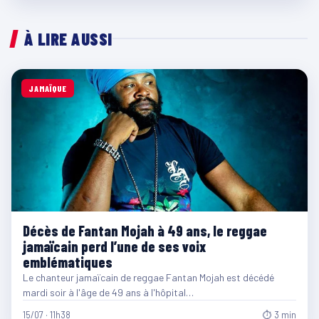
À LIRE AUSSI
JAMAÏQUE
Décès de Fantan Mojah à 49 ans, le reggae
jamaïcain perd l’une de ses voix
emblématiques
Le chanteur jamaïcain de reggae Fantan Mojah est décédé
mardi soir à l'âge de 49 ans à l'hôpital…
15/07 · 11h38
⏱ 3 min