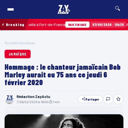
🔍
erres Sainville à Fort-de-France
⚡ Breaking
07/08/2026 · 10h35
Airbags
MARTINIQUE
Accueil
›
Jamaïque
›
JAMAÏQUE
Hommage : le chanteur jamaïcain Bob
Marley aurait eu 75 ans ce jeudi 6
février 2020
Rédaction ZayActu
Partager
06/02/2020 à 15h54
·
⏱ 1 min