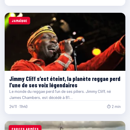
JAMAÏQUE
Jimmy Cliff s’est éteint, la planète reggae perd
l’une de ses voix légendaires
Le monde du reggae perd l’un de ses piliers. Jimmy Cliff, né
James Chambers, est décédé à 81…
24/11 · 11h40
⏱ 2 min
FORCES ARMÉES