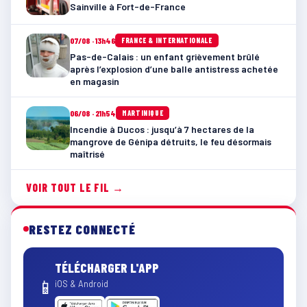
Sainville à Fort-de-France
07/08 · 13h46
FRANCE & INTERNATIONALE
Pas-de-Calais : un enfant grièvement brûlé
après l’explosion d’une balle antistress achetée
en magasin
06/08 · 21h54
MARTINIQUE
Incendie à Ducos : jusqu’à 7 hectares de la
mangrove de Génipa détruits, le feu désormais
maîtrisé
VOIR TOUT LE FIL →
RESTEZ CONNECTÉ
TÉLÉCHARGER L'APP
📱
iOS & Android