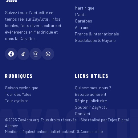
Martinique
Suivez toute l'actualité en
L'actu
temps réel sur ZayActu : infos
Caraïbes
locales, faits divers, culture et
À la une
événements en Martinique et
France & Internationale
dans la Caraïbe.
Guadeloupe & Guyane
RUBRIQUES
LIENS UTILES
Saison cyclonique
Qui sommes-nous ?
Tour des Yoles
Espace adhérent
AYACT
Tour cycliste
Régie publicitaire
Soutenir ZayActu
Contact
©2026 ZayActu.org. Tous droits réservés. · Site réalisé par
Enjoy Digital
Agency
Mentions légales
Confidentialité
Cookies
CGU
Accessibilité