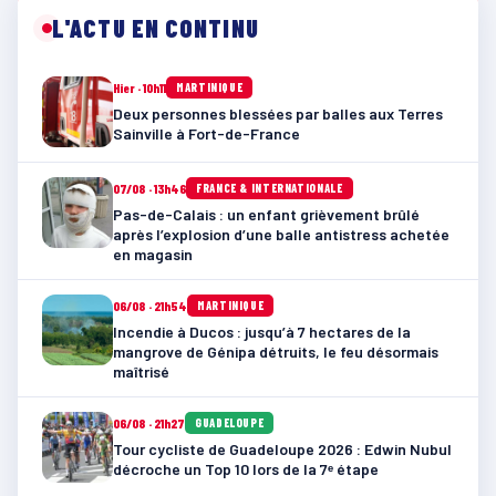
L'ACTU EN CONTINU
Hier · 10h11
MARTINIQUE
Deux personnes blessées par balles aux Terres
Sainville à Fort-de-France
07/08 · 13h46
FRANCE & INTERNATIONALE
Pas-de-Calais : un enfant grièvement brûlé
après l’explosion d’une balle antistress achetée
en magasin
06/08 · 21h54
MARTINIQUE
Incendie à Ducos : jusqu’à 7 hectares de la
mangrove de Génipa détruits, le feu désormais
maîtrisé
06/08 · 21h27
GUADELOUPE
Tour cycliste de Guadeloupe 2026 : Edwin Nubul
décroche un Top 10 lors de la 7ᵉ étape