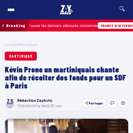
🔍
n pour retrouver les derniers véhicules concernés
⚡ Breaking
FRANCE & INTERNATIONALE
Accueil
›
Martinique
›
MARTINIQUE
Kévin Prone un martiniquais chante
afin de récolter des fonds pour un SDF
à Paris
Rédaction ZayActu
Partager
08/03/2017 à 19h00
·
⏱ 1 min