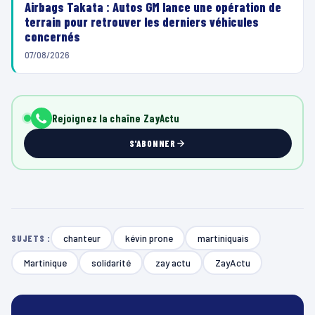
Airbags Takata : Autos GM lance une opération de
terrain pour retrouver les derniers véhicules
concernés
07/08/2026
Rejoignez la chaîne ZayActu
S'ABONNER
chanteur
kévin prone
martiniquais
SUJETS :
Martinique
solidarité
zay actu
ZayActu