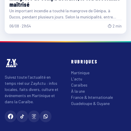
maîtrisé
Un important incendie a touché la mangrove de Génipa, à
Ducos, pendant plusieurs jours. Selon la municipalité, entre…
06/08 · 21h54
⏱ 2 min
RUBRIQUES
Martinique
Suivez toute l'actualité en
L'actu
temps réel sur ZayActu : infos
Caraïbes
locales, faits divers, culture et
À la une
événements en Martinique et
France & Internationale
dans la Caraïbe.
Guadeloupe & Guyane