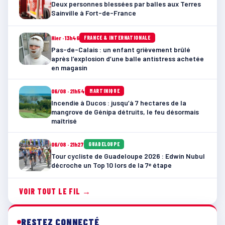
Deux personnes blessées par balles aux Terres
Sainville à Fort-de-France
Hier · 13h46
FRANCE & INTERNATIONALE
Pas-de-Calais : un enfant grièvement brûlé
après l’explosion d’une balle antistress achetée
en magasin
06/08 · 21h54
MARTINIQUE
Incendie à Ducos : jusqu’à 7 hectares de la
mangrove de Génipa détruits, le feu désormais
maîtrisé
06/08 · 21h27
GUADELOUPE
Tour cycliste de Guadeloupe 2026 : Edwin Nubul
décroche un Top 10 lors de la 7ᵉ étape
VOIR TOUT LE FIL →
RESTEZ CONNECTÉ