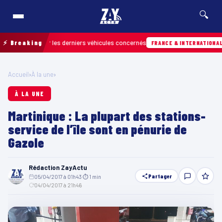
🔍
r retrouver les derniers véhicules concernés
⚡ Breaking
Hi
FRANCE & INTERNATIONALE
Accueil
›
À la une
›
À LA UNE
Martinique : La plupart des stations-
service de l’île sont en pénurie de
Gazole
Rédaction ZayActu
Partager
05/04/2017 à 01h43
·
⏱ 1 min
·
04/04/2017 à 21h46