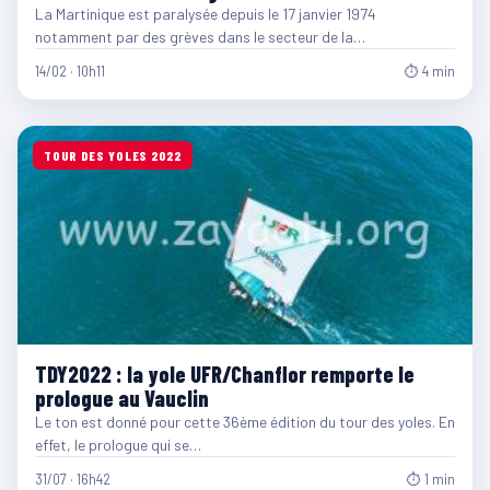
La Martinique est paralysée depuis le 17 janvier 1974
notamment par des grèves dans le secteur de la…
14/02 · 10h11
⏱ 4 min
TOUR DES YOLES 2022
TDY2022 : la yole UFR/Chanflor remporte le
prologue au Vauclin
Le ton est donné pour cette 36ème édition du tour des yoles. En
effet, le prologue qui se…
31/07 · 16h42
⏱ 1 min