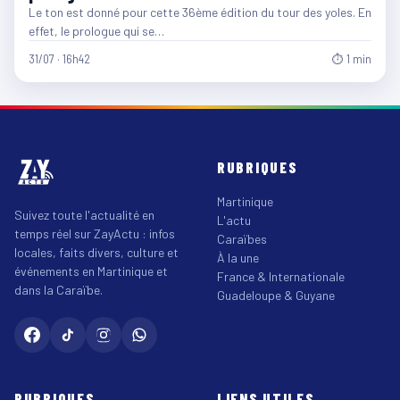
Le ton est donné pour cette 36ème édition du tour des yoles. En
effet, le prologue qui se…
31/07 · 16h42
⏱ 1 min
RUBRIQUES
Martinique
Suivez toute l'actualité en
L'actu
temps réel sur ZayActu : infos
Caraïbes
locales, faits divers, culture et
À la une
événements en Martinique et
France & Internationale
dans la Caraïbe.
Guadeloupe & Guyane
RUBRIQUES
LIENS UTILES