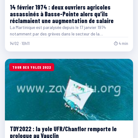
14 février 1974 : deux ouvriers agricoles
assassinés à Basse-Pointe alors qu’ils
réclamaient une augmentation de salaire
La Martinique est paralysée depuis le 17 janvier 1974
notamment par des grèves dans le secteur de la…
14/02 · 10h11
⏱ 4 min
TOUR DES YOLES 2022
TDY2022 : la yole UFR/Chanflor remporte le
prologue au Vauclin