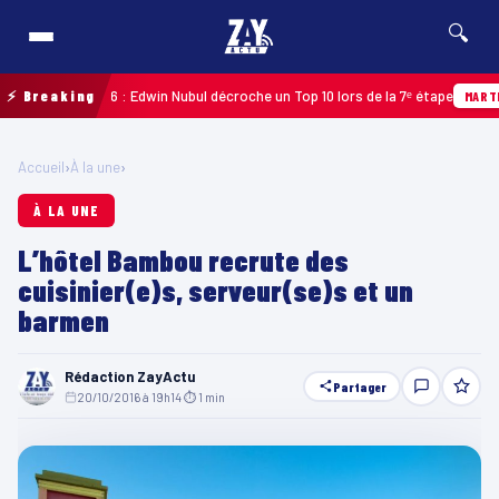
🔍
deloupe 2026 : Edwin Nubul décroche un Top 10 lors de la 7ᵉ étape
⚡ Breaking
MARTINIQU
Accueil
›
À la une
›
À LA UNE
L’hôtel Bambou recrute des
cuisinier(e)s, serveur(se)s et un
barmen
Rédaction ZayActu
Partager
20/10/2016 à 19h14
·
⏱ 1 min