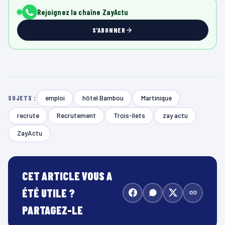
Rejoignez la chaîne ZayActu
S'ABONNER
emploi
hôtel Bambou
Martinique
SUJETS :
recrute
Recrutement
Trois-Ilets
zay actu
ZayActu
CET ARTICLE VOUS A
ÉTÉ UTILE ?
PARTAGEZ-LE