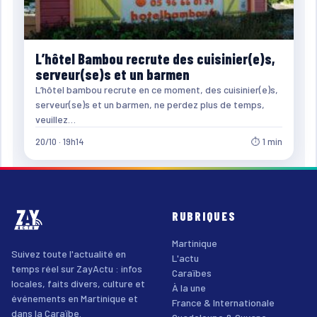
L’hôtel Bambou recrute des cuisinier(e)s,
serveur(se)s et un barmen
L’hôtel bambou recrute en ce moment, des cuisinier(e)s,
serveur(se)s et un barmen, ne perdez plus de temps,
veuillez…
20/10 · 19h14
⏱ 1 min
RUBRIQUES
Martinique
Suivez toute l'actualité en
L'actu
temps réel sur ZayActu : infos
Caraïbes
locales, faits divers, culture et
À la une
événements en Martinique et
France & Internationale
dans la Caraïbe.