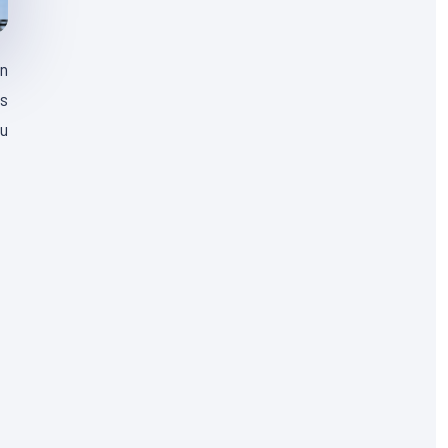
en
es
eu