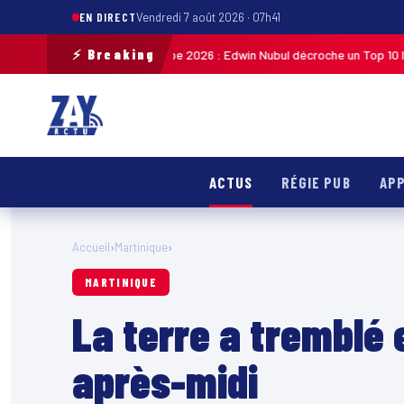
EN DIRECT
Vendredi 7 août 2026 · 07h41
⚡ Breaking
ycliste de Guadeloupe 2026 : Edwin Nubul décroche un Top 10 lors de la 7
ACTUS
RÉGIE PUB
APP
Accueil
›
Martinique
›
MARTINIQUE
La terre a tremblé 
après-midi