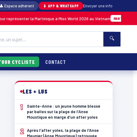
👤 Espace adhérent
📱 APP & WHATSAPP
Envoyer une info
enter la Martinique à Miss World 2026 au Vietnam
05/08 · 14
MARTINIQUE
🔍
TOUR CYCLISTE
CONTACT
LES + LUS
1
Sainte-Anne : un jeune homme blessé
par balles sur la plage de l’Anse
Moustique en marge d’un after yoles
2
Après l’after yoles, la plage de l’Anse
Meunier (Anse Moustique) retrouvée