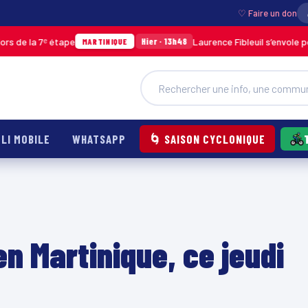
♡ Faire un don
ᵉ étape
Laurence Fibleuil s’envole pour représ
Hier · 13h48
MARTINIQUE
LI MOBILE
WHATSAPP
🌀 SAISON CYCLONIQUE
en Martinique, ce jeudi