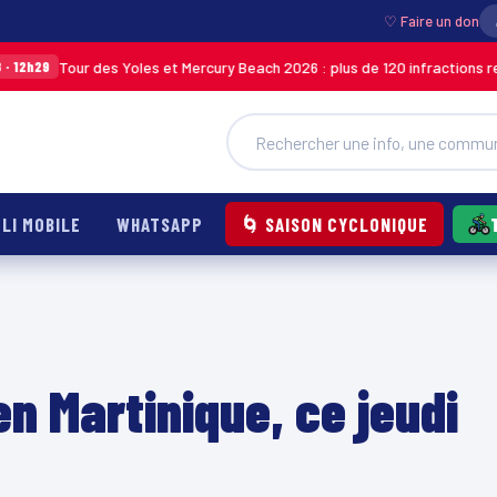
♡ Faire un don
r des Yoles et Mercury Beach 2026 : plus de 120 infractions relevées lors
LI MOBILE
WHATSAPP
🌀 SAISON CYCLONIQUE
en Martinique, ce jeudi