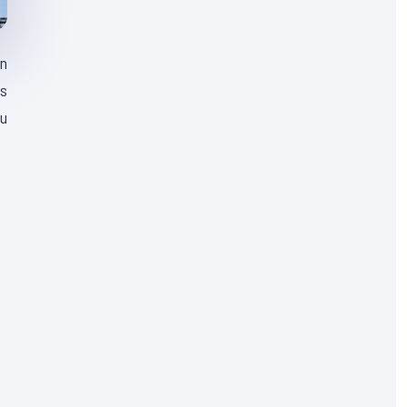
en
es
eu