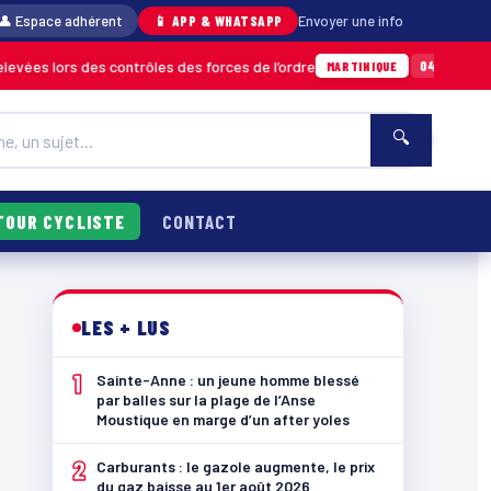
👤 Espace adhérent
📱 APP & WHATSAPP
Envoyer une info
 des contrôles des forces de l’ordre
Un impor
04/08 · 11h06
MARTINIQUE
🔍
TOUR CYCLISTE
CONTACT
LES + LUS
1
Sainte-Anne : un jeune homme blessé
par balles sur la plage de l’Anse
Moustique en marge d’un after yoles
2
Carburants : le gazole augmente, le prix
du gaz baisse au 1er août 2026