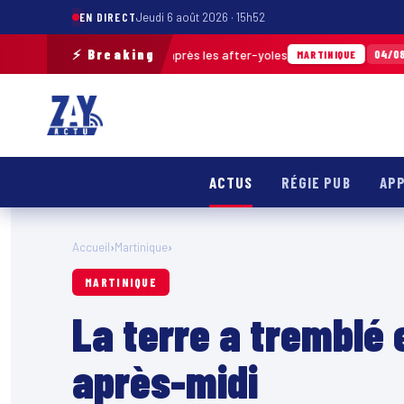
EN DIRECT
Jeudi 6 août 2026 · 15h52
⚡ Breaking
 déchets ramassés après les after-yoles
Tou
04/08 · 12h29
MARTINIQUE
ACTUS
RÉGIE PUB
APP
Accueil
›
Martinique
›
MARTINIQUE
La terre a tremblé 
après-midi