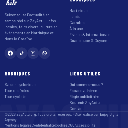
Martinique
Suivez toute l'actualité en
L'actu
temps réel sur ZayActu : infos
Caraïbes
locales, faits divers, culture et
À la une
événements en Martinique et
France & Internationale
dans la Caraïbe.
Guadeloupe & Guyane
RUBRIQUES
LIENS UTILES
Saison cyclonique
Qui sommes-nous ?
Tour des Yoles
Espace adhérent
AYACT
Tour cycliste
Régie publicitaire
Soutenir ZayActu
Contact
©2026 ZayActu.org. Tous droits réservés. · Site réalisé par
Enjoy Digital
Agency
Mentions légales
Confidentialité
Cookies
CGU
Accessibilité