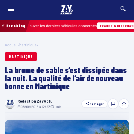
🔍
 pour retrouver les derniers véhicules concernés
⚡ Breaking
FRANCE & INTERNATIONALE
Accueil
›
Martinique
›
MARTINIQUE
La brume de sable s’est dissipée dans
la nuit. La qualité de l’air de nouveau
bonne en Martinique
Rédaction ZayActu
Partager
08/06/2018 à 12h57
·
⏱ 1 min