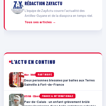
RÉDACTION ZAYACTU
L'équipe de ZayActu couvre l'actualité des
Antilles-Guyane et de la diaspora en temps réel.
Tous ses articles →
L'ACTU EN CONTINU
Hier · 10h11
MARTINIQUE
Deux personnes blessées par balles aux Terres
Sainville à Fort-de-France
07/08 · 13h46
FRANCE & INTERNATIONALE
Pas-de-Calais : un enfant grièvement brûlé
après l’explosion d’une balle antistress achetée