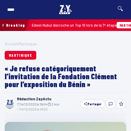
🔍
loupe 2026 : Edwin Nubul décroche un Top 10 lors de la 7ᵉ étape
⚡ Breaking
MARTINIQUE
Accueil
›
Martinique
›
MARTINIQUE
« Je refuse catégoriquement
l’invitation de la Fondation Clément
pour l’exposition du Bénin »
Rédaction ZayActu
Partager
14/12/2023 à 15h14
·
⏱ 2 min
·
14/12/2023 à 11h22