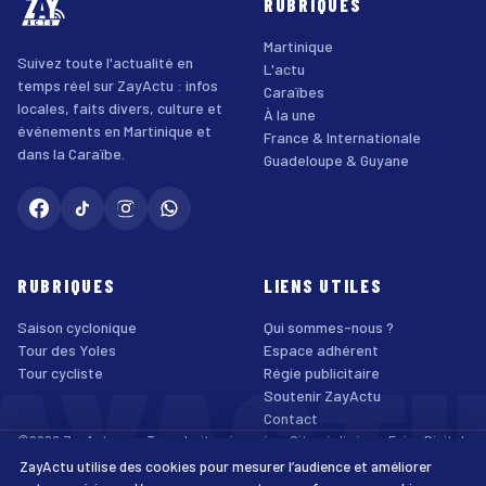
RUBRIQUES
Martinique
Suivez toute l'actualité en
L'actu
temps réel sur ZayActu : infos
Caraïbes
locales, faits divers, culture et
À la une
événements en Martinique et
France & Internationale
dans la Caraïbe.
Guadeloupe & Guyane
RUBRIQUES
LIENS UTILES
Saison cyclonique
Qui sommes-nous ?
AYACT
Tour des Yoles
Espace adhérent
Tour cycliste
Régie publicitaire
Soutenir ZayActu
Contact
©2026 ZayActu.org. Tous droits réservés. · Site réalisé par
Enjoy Digital
Agency
ZayActu utilise des cookies pour mesurer l’audience et améliorer
↑
Mentions légales
Confidentialité
Cookies
CGU
Accessibilité