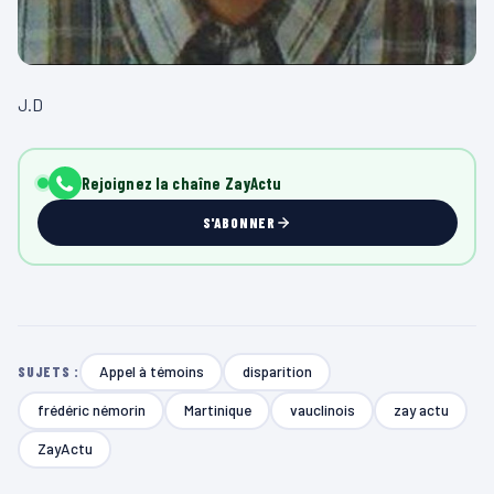
J.D
Rejoignez la chaîne ZayActu
S'ABONNER
Appel à témoins
disparition
SUJETS :
frédéric némorin
Martinique
vauclinois
zay actu
ZayActu