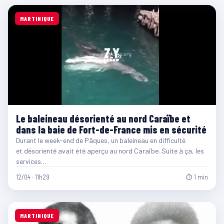
MARTINIQUE
Le baleineau désorienté au nord Caraïbe et
dans la baie de Fort-de-France mis en sécurité
Durant le week-end de Pâques, un baleineau en difficulté
et désorienté avait été aperçu au nord Caraïbe. Suite à ça, les
services…
12/04 · 11h29
⏱ 1 min
MARTINIQUE