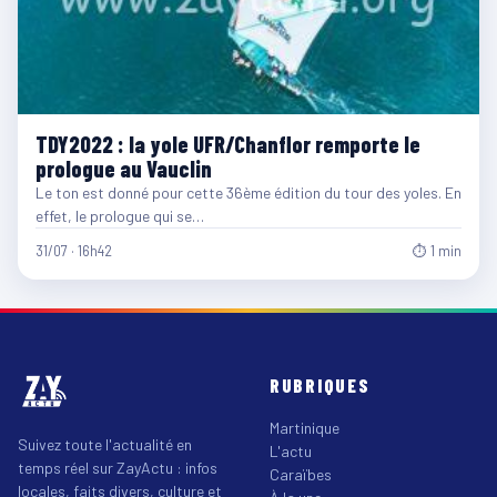
TDY2022 : la yole UFR/Chanflor remporte le
prologue au Vauclin
Le ton est donné pour cette 36ème édition du tour des yoles. En
effet, le prologue qui se…
31/07 · 16h42
⏱ 1 min
RUBRIQUES
Martinique
Suivez toute l'actualité en
L'actu
temps réel sur ZayActu : infos
Caraïbes
locales, faits divers, culture et