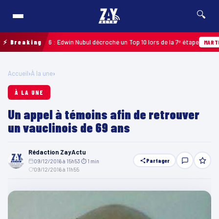
🔍
loupe 2026 : Edwin Nubul décroche un Top 10 lors de la 7ᵉ étape
⚡ Breaking
MARTINIQUE
Accueil
›
À la une
›
À LA UNE
Un appel à témoins afin de retrouver
un vauclinois de 69 ans
Rédaction ZayActu
Partager
09/12/2016 à 15h53
·
⏱ 1 min
·
09/12/2016 à 11h55