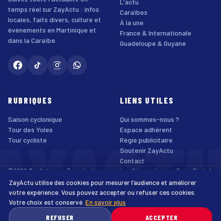
L'actu
temps réel sur ZayActu : infos
Caraïbes
locales, faits divers, culture et
À la une
événements en Martinique et
France & Internationale
dans la Caraïbe.
Guadeloupe & Guyane
RUBRIQUES
LIENS UTILES
Saison cyclonique
Qui sommes-nous ?
AYACT
Tour des Yoles
Espace adhérent
Tour cycliste
Régie publicitaire
Soutenir ZayActu
Contact
©2026 ZayActu.org. Tous droits réservés. · Site réalisé par
Enjoy Digital
Agency
ZayActu utilise des cookies pour mesurer l’audience et améliorer
↑
Mentions légales
Confidentialité
Cookies
CGU
Accessibilité
votre expérience. Vous pouvez accepter ou refuser ces cookies.
Votre choix est conservé.
En savoir plus
♿
REFUSER
ACCEPTER