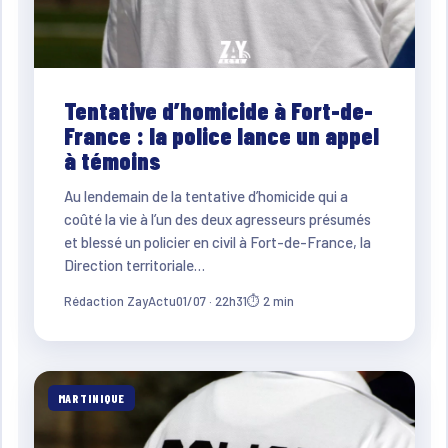
Tentative d’homicide à Fort-de-
France : la police lance un appel
à témoins
Au lendemain de la tentative d’homicide qui a
coûté la vie à l’un des deux agresseurs présumés
et blessé un policier en civil à Fort-de-France, la
Direction territoriale…
Rédaction ZayActu
01/07 · 22h31
⏱ 2 min
MARTINIQUE