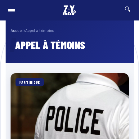
🔍
rniers véhicules concernés
⚡ Breaking
07/08 · 13h46
Pas-d
FRANCE & INTERNATIONALE
Accueil
›
Appel à témoins
APPEL À TÉMOINS
MARTINIQUE