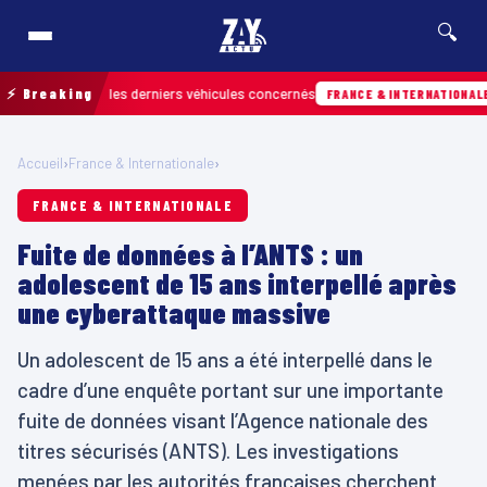
🔍
 retrouver les derniers véhicules concernés
⚡ Breaking
Hie
FRANCE & INTERNATIONALE
Accueil
›
France & Internationale
›
FRANCE & INTERNATIONALE
Fuite de données à l’ANTS : un
adolescent de 15 ans interpellé après
une cyberattaque massive
Un adolescent de 15 ans a été interpellé dans le
cadre d’une enquête portant sur une importante
fuite de données visant l’Agence nationale des
titres sécurisés (ANTS). Les investigations
menées par les autorités françaises cherchent