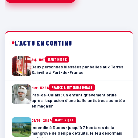
L'ACTU EN CONTINU
Auj. · 10h11
MARTINIQUE
Deux personnes blessées par balles aux Terres
Sainville à Fort-de-France
Hier · 13h46
FRANCE & INTERNATIONALE
Pas-de-Calais : un enfant grièvement brûlé
après l’explosion d’une balle antistress achetée
en magasin
06/08 · 21h54
MARTINIQUE
Incendie à Ducos : jusqu’à 7 hectares de la
mangrove de Génipa détruits, le feu désormais