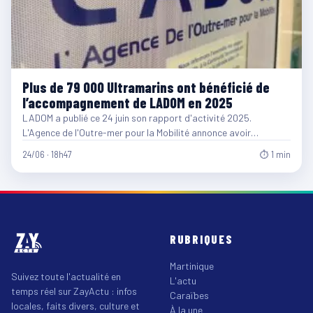
Plus de 79 000 Ultramarins ont bénéficié de
l’accompagnement de LADOM en 2025
LADOM a publié ce 24 juin son rapport d'activité 2025.
L'Agence de l'Outre-mer pour la Mobilité annonce avoir…
24/06 · 18h47
⏱ 1 min
RUBRIQUES
Martinique
Suivez toute l'actualité en
L'actu
temps réel sur ZayActu : infos
Caraïbes
locales, faits divers, culture et
À la une