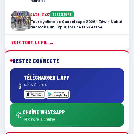
maîtrisé
06/08 · 21h27
GUADELOUPE
Tour cycliste de Guadeloupe 2026 : Edwin Nubul
décroche un Top 10 lors de la 7ᵉ étape
VOIR TOUT LE FIL →
RESTEZ CONNECTÉ
TÉLÉCHARGER L'APP
📱
iOS & Android
CHAÎNE WHATSAPP
✆
Rejoindre la chaîne