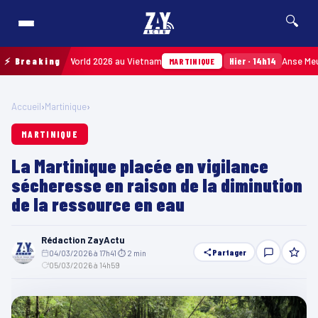
🔍
ique à Miss World 2026 au Vietnam
⚡ Breaking
Hier · 14h14
Anse Meunier :
MARTINIQUE
Accueil
›
Martinique
›
MARTINIQUE
La Martinique placée en vigilance
sécheresse en raison de la diminution
de la ressource en eau
Rédaction ZayActu
Partager
04/03/2026 à 17h41
·
⏱ 2 min
·
05/03/2026 à 14h59