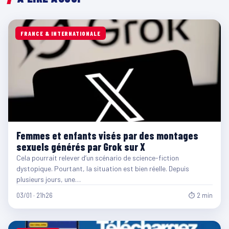
FRANCE & INTERNATIONALE
Femmes et enfants visés par des montages
sexuels générés par Grok sur X
Cela pourrait relever d’un scénario de science-fiction
dystopique. Pourtant, la situation est bien réelle. Depuis
plusieurs jours, une…
03/01 · 21h26
⏱ 2 min