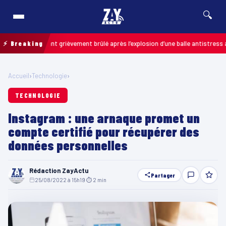
🔍
s : un enfant grièvement brûlé après l’explosion d’une balle antistress ache
⚡ Breaking
Accueil
›
Technologie
›
TECHNOLOGIE
Instagram : une arnaque promet un
compte certifié pour récupérer des
données personnelles
Rédaction ZayActu
Partager
25/08/2022 à 15h19
·
⏱ 2 min