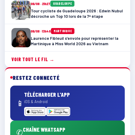
06/08 · 21h27
GUADELOUPE
Tour cycliste de Guadeloupe 2026 : Edwin Nubul
décroche un Top 10 lors de la 7ᵉ étape
06/08 · 13h48
MARTINIQUE
Laurence Fibleuil s’envole pour représenter la
Martinique à Miss World 2026 au Vietnam
VOIR TOUT LE FIL →
RESTEZ CONNECTÉ
TÉLÉCHARGER L'APP
📱
iOS & Android
CHAÎNE WHATSAPP
✆