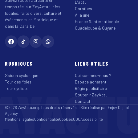
Suivez toute l'actualité en
L'actu
temps réel sur ZayActu : infos
Caraïbes
locales, faits divers, culture et
À la une
événements en Martinique et
France & Internationale
dans la Caraïbe.
Guadeloupe & Guyane
RUBRIQUES
LIENS UTILES
Saison cyclonique
Qui sommes-nous ?
Tour des Yoles
Espace adhérent
AYACT
Tour cycliste
Régie publicitaire
Soutenir ZayActu
Contact
©2026 ZayActu.org. Tous droits réservés. · Site réalisé par
Enjoy Digital
Agency
Mentions légales
Confidentialité
Cookies
CGU
Accessibilité