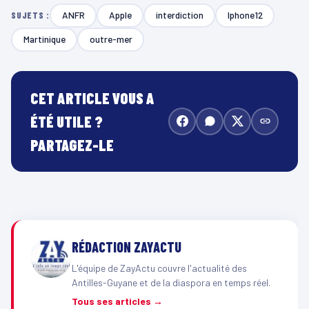
ANFR
Apple
interdiction
Iphone12
SUJETS :
Martinique
outre-mer
CET ARTICLE VOUS A
ÉTÉ UTILE ?
PARTAGEZ-LE
RÉDACTION ZAYACTU
L'équipe de ZayActu couvre l'actualité des
Antilles-Guyane et de la diaspora en temps réel.
Tous ses articles →