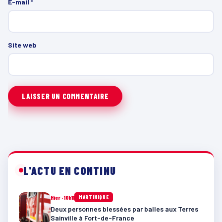
E-mail
*
Site web
L'ACTU EN CONTINU
Hier · 10h11
MARTINIQUE
Deux personnes blessées par balles aux Terres
Sainville à Fort-de-France