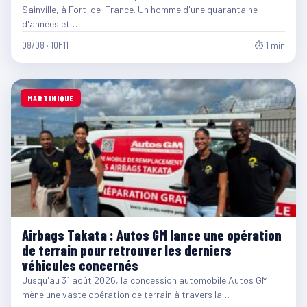
Sainville, à Fort-de-France. Un homme d'une quarantaine
d'années et…
08/08 · 10h11
⏱ 1 min
MARTINIQUE
Airbags Takata : Autos GM lance une opération
de terrain pour retrouver les derniers
véhicules concernés
Jusqu'au 31 août 2026, la concession automobile Autos GM
mène une vaste opération de terrain à travers la…