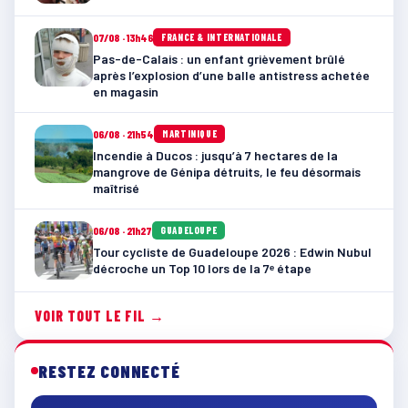
07/08 · 13h46
FRANCE & INTERNATIONALE
Pas-de-Calais : un enfant grièvement brûlé
après l’explosion d’une balle antistress achetée
en magasin
06/08 · 21h54
MARTINIQUE
Incendie à Ducos : jusqu’à 7 hectares de la
mangrove de Génipa détruits, le feu désormais
maîtrisé
06/08 · 21h27
GUADELOUPE
Tour cycliste de Guadeloupe 2026 : Edwin Nubul
décroche un Top 10 lors de la 7ᵉ étape
VOIR TOUT LE FIL →
RESTEZ CONNECTÉ