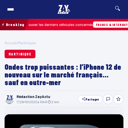
🔍
 pour retrouver les derniers véhicules concernés
⚡ Breaking
FRANCE & INTERNATIONALE
Accueil
›
Martinique
›
MARTINIQUE
Ondes trop puissantes : l’iPhone 12 de
nouveau sur le marché français…
sauf en outre-mer
Rédaction ZayActu
Partager
29/10/2023 à 10h41
·
⏱ 2 min