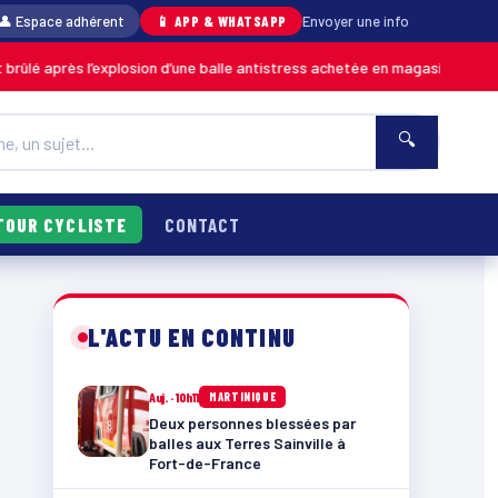
👤 Espace adhérent
📱 APP & WHATSAPP
Envoyer une info
s l’explosion d’une balle antistress achetée en magasin
06
MARTINIQUE
🔍
TOUR CYCLISTE
CONTACT
L'ACTU EN CONTINU
Auj. · 10h11
MARTINIQUE
Deux personnes blessées par
balles aux Terres Sainville à
Fort-de-France