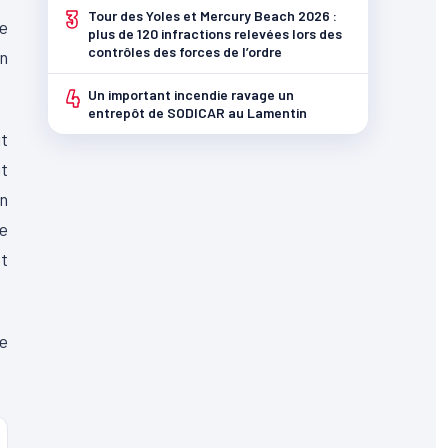
3
Tour des Yoles et Mercury Beach 2026 :
le
plus de 120 infractions relevées lors des
contrôles des forces de l’ordre
en
4
Un important incendie ravage un
entrepôt de SODICAR au Lamentin
it
it
n
e
et
de