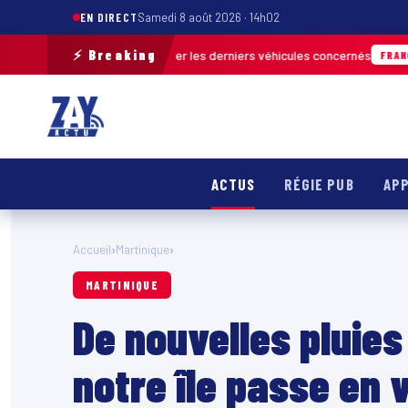
EN DIRECT
Samedi 8 août 2026 · 14h02
⚡ Breaking
terrain pour retrouver les derniers véhicules concernés
FRANCE & INTER
ACTUS
RÉGIE PUB
APP
Accueil
›
Martinique
›
MARTINIQUE
De nouvelles pluies
notre île passe en 