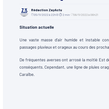
Rédaction ZayActu
05/11/2022 à 22h13
·
⏱ 2 min
·
06/11/2022 à 06h21
Situation actuelle
Une vaste masse d’air humide et instable conc
passages pluvieux et orageux au cours des prochai
De fréquentes averses ont arrosé la moitié Est de
conséquents. Cependant, une ligne de pluies ora
Caraïbe.