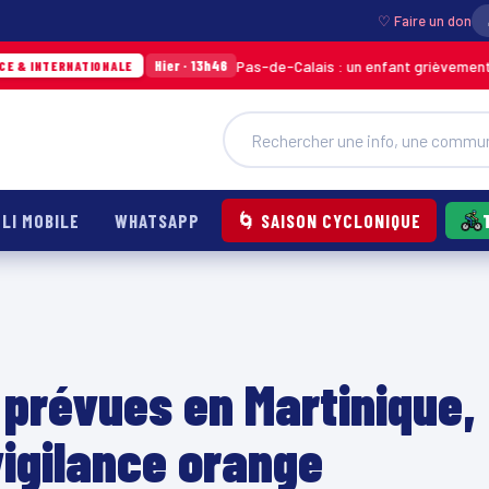
♡ Faire un don
Pas-de-Calais : un enfant grièvement brûlé aprè
Hier · 13h46
NATIONALE
LI MOBILE
WHATSAPP
🌀 SAISON CYCLONIQUE
 prévues en Martinique,
vigilance orange