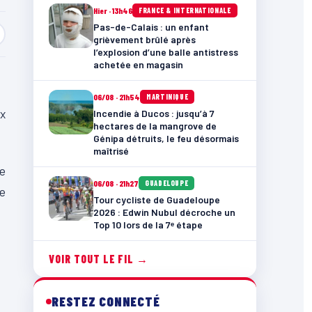
Hier · 13h46
FRANCE & INTERNATIONALE
Pas-de-Calais : un enfant
grièvement brûlé après
l’explosion d’une balle antistress
achetée en magasin
06/08 · 21h54
MARTINIQUE
x
Incendie à Ducos : jusqu’à 7
hectares de la mangrove de
Génipa détruits, le feu désormais
maîtrisé
ie
06/08 · 21h27
GUADELOUPE
de
Tour cycliste de Guadeloupe
2026 : Edwin Nubul décroche un
Top 10 lors de la 7ᵉ étape
VOIR TOUT LE FIL →
RESTEZ CONNECTÉ