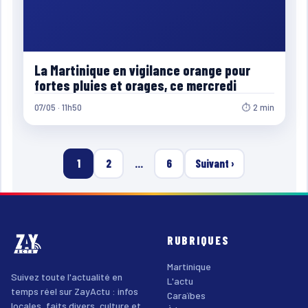
La Martinique en vigilance orange pour
fortes pluies et orages, ce mercredi
07/05 · 11h50
⏱ 2 min
1
2
…
6
Suivant ›
RUBRIQUES
Martinique
Suivez toute l'actualité en
L'actu
temps réel sur ZayActu : infos
Caraïbes
locales, faits divers, culture et