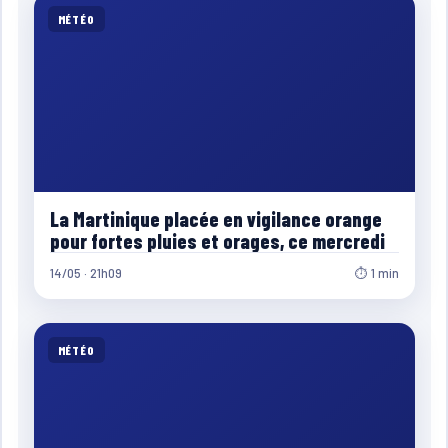
MÉTÉO
La Martinique placée en vigilance orange
pour fortes pluies et orages, ce mercredi
14/05 · 21h09
⏱ 1 min
MÉTÉO