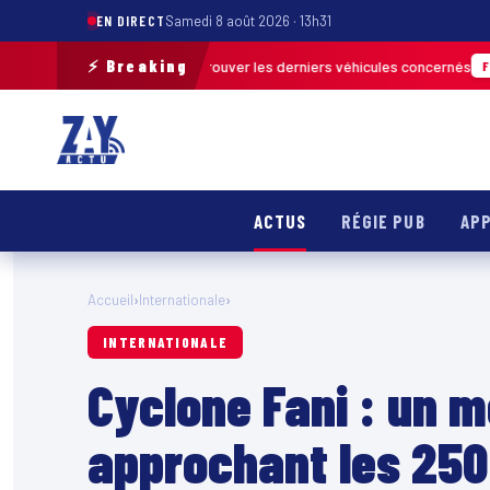
EN DIRECT
Samedi 8 août 2026 · 13h31
⚡ Breaking
e terrain pour retrouver les derniers véhicules concernés
FRANCE & INT
ACTUS
RÉGIE PUB
APP
Accueil
›
Internationale
›
INTERNATIONALE
Cyclone Fani : un 
approchant les 250