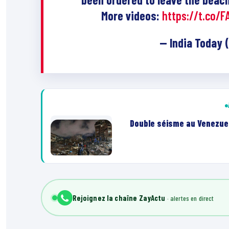
More videos:
https://t.co/F
— India Today
Double séisme au Venezuela,
Rejoignez la chaîne ZayActu