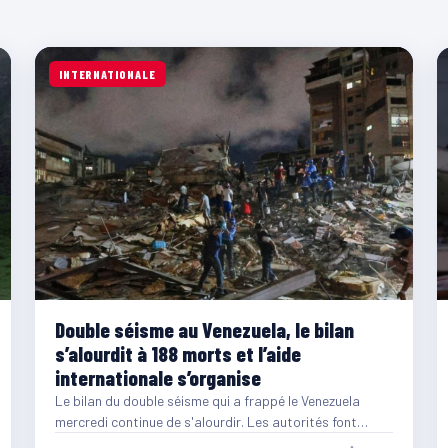
INTERNATIONALE
Double séisme au Venezuela, le bilan
s’alourdit à 188 morts et l’aide
internationale s’organise
Le bilan du double séisme qui a frappé le Venezuela
mercredi continue de s'alourdir. Les autorités font
désormais…