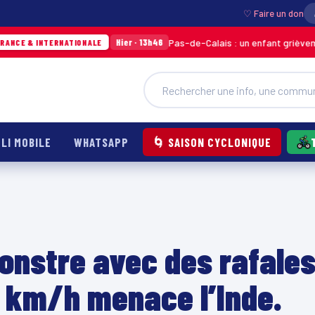
♡ Faire un don
Pas-de-Calais : un enfant grièvement brûlé ap
Hier · 13h46
ERNATIONALE
LI MOBILE
WHATSAPP
🌀 SAISON CYCLONIQUE
monstre avec des rafale
 km/h menace l’Inde.