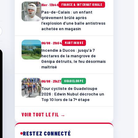
Hier · 13h46
FRANCE & INTERNATIONALE
Pas-de-Calais : un enfant
grièvement brûlé après
l’explosion d’une balle antistress
achetée en magasin
06/08 · 21h54
MARTINIQUE
Incendie à Ducos : jusqu’à 7
hectares de la mangrove de
Génipa détruits, le feu désormais
maîtrisé
06/08 · 21h27
GUADELOUPE
Tour cycliste de Guadeloupe
2026 : Edwin Nubul décroche un
Top 10 lors de la 7ᵉ étape
VOIR TOUT LE FIL →
RESTEZ CONNECTÉ