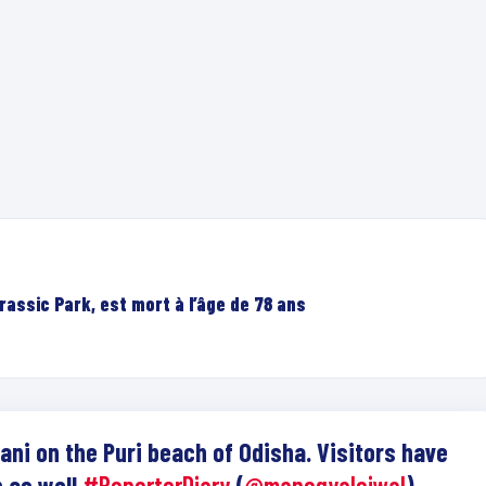
rassic Park, est mort à l’âge de 78 ans
ani on the Puri beach of Odisha. Visitors have
 as well.
#ReporterDiary
(
@manogyaloiwal
)