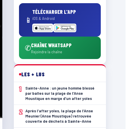
TÉLÉCHARGER L'APP
📱
iOS & Android
CHAÎNE WHATSAPP
✆
Rejoindre la chaîne
LES + LUS
1
Sainte-Anne : un jeune homme blessé
par balles sur la plage de l’Anse
Moustique en marge d’un after yoles
2
Après l’after yoles, la plage de l’Anse
Meunier (Anse Moustique) retrouvée
couverte de déchets à Sainte-Anne