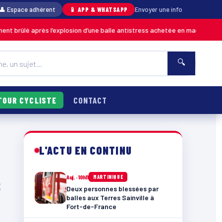
👤 Espace adhérent
📱 APP & WHATSAPP
Envoyer une info
rès l’explosion d’une balle antistress achetée en magasin
MARTINIQUE
🔍
TOUR CYCLISTE
CONTACT
L'ACTU EN CONTINU
s
Auj. · 10h11
MARTINIQUE
Deux personnes blessées par
balles aux Terres Sainville à
Fort-de-France