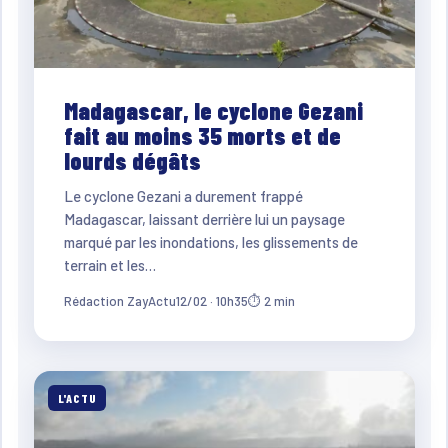
Madagascar, le cyclone Gezani
fait au moins 35 morts et de
lourds dégâts
Le cyclone Gezani a durement frappé
Madagascar, laissant derrière lui un paysage
marqué par les inondations, les glissements de
terrain et les…
Rédaction ZayActu
12/02 · 10h35
⏱ 2 min
L'ACTU