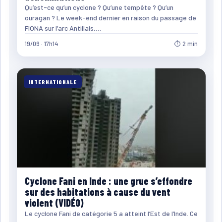
Qu’est-ce qu’un cyclone ? Qu’une tempête ? Qu’un
ouragan ? Le week-end dernier en raison du passage de
FIONA sur l’arc Antillais,…
19/09 · 17h14
⏱ 2 min
INTERNATIONALE
Cyclone Fani en Inde : une grue s’effondre
sur des habitations à cause du vent
violent (VIDÉO)
Le cyclone Fani de catégorie 5 a atteint l’Est de l’Inde. Ce