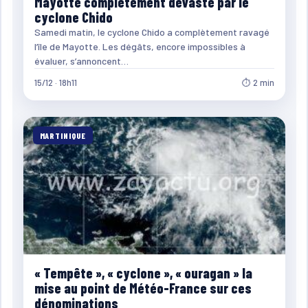
Mayotte complètement dévasté par le
cyclone Chido
Samedi matin, le cyclone Chido a complètement ravagé
l’île de Mayotte. Les dégâts, encore impossibles à
évaluer, s’annoncent…
15/12 · 18h11
⏱ 2 min
MARTINIQUE
« Tempête », « cyclone », « ouragan » la
mise au point de Météo-France sur ces
dénominations