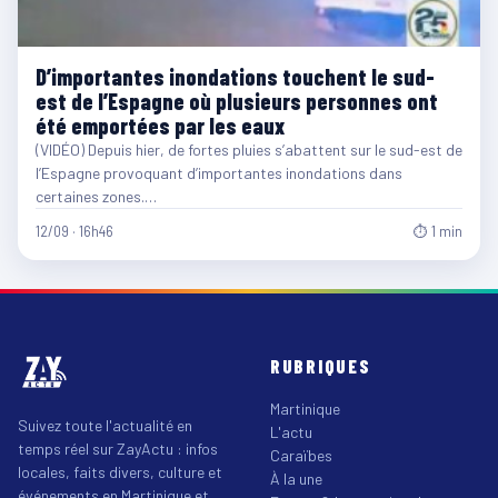
D’importantes inondations touchent le sud-
est de l’Espagne où plusieurs personnes ont
été emportées par les eaux
(VIDÉO) Depuis hier, de fortes pluies s’abattent sur le sud-est de
l’Espagne provoquant d’importantes inondations dans
certaines zones.…
12/09 · 16h46
⏱ 1 min
RUBRIQUES
Martinique
Suivez toute l'actualité en
L'actu
temps réel sur ZayActu : infos
Caraïbes
locales, faits divers, culture et
À la une
événements en Martinique et