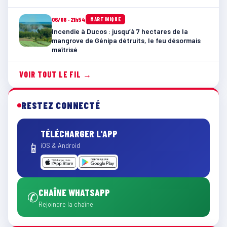
06/08 · 21h54
MARTINIQUE
Incendie à Ducos : jusqu’à 7 hectares de la
mangrove de Génipa détruits, le feu désormais
maîtrisé
VOIR TOUT LE FIL →
RESTEZ CONNECTÉ
TÉLÉCHARGER L'APP
📱
iOS & Android
CHAÎNE WHATSAPP
✆
Rejoindre la chaîne