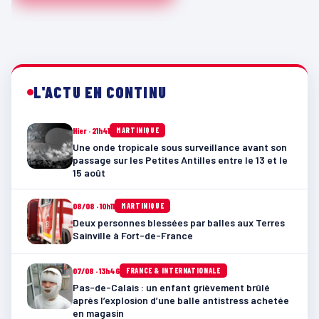
L'ACTU EN CONTINU
Hier · 21h41
MARTINIQUE
Une onde tropicale sous surveillance avant son
passage sur les Petites Antilles entre le 13 et le
15 août
08/08 · 10h11
MARTINIQUE
Deux personnes blessées par balles aux Terres
Sainville à Fort-de-France
07/08 · 13h46
FRANCE & INTERNATIONALE
Pas-de-Calais : un enfant grièvement brûlé
après l’explosion d’une balle antistress achetée
en magasin