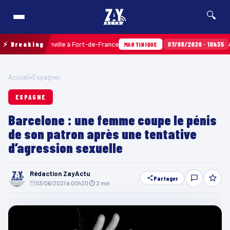
🔍
Terres Sainville à Fort-de-France
⚡ Breaking
07/08/2026 · 10h35
Airbags
MARTINIQUE
Accueil
›
Espagne
›
ESPAGNE
Barcelone : une femme coupe le pénis
de son patron après une tentative
d’agression sexuelle
Rédaction ZayActu
Partager
03/06/2021 à 00h20
·
⏱ 2 min