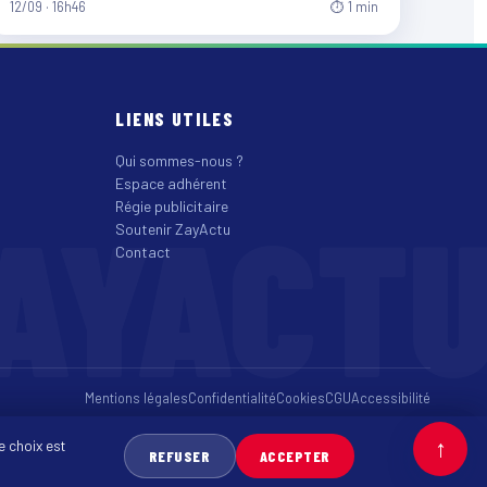
12/09 · 16h46
⏱ 1 min
LIENS UTILES
Qui sommes-nous ?
Espace adhérent
AYACT
Régie publicitaire
Soutenir ZayActu
Contact
Mentions légales
Confidentialité
Cookies
CGU
Accessibilité
↑
e choix est
REFUSER
ACCEPTER