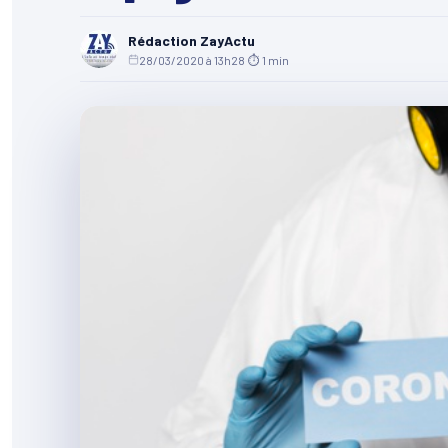
Rédaction ZayActu
28/03/2020 à 13h28
·
⏱ 1 min