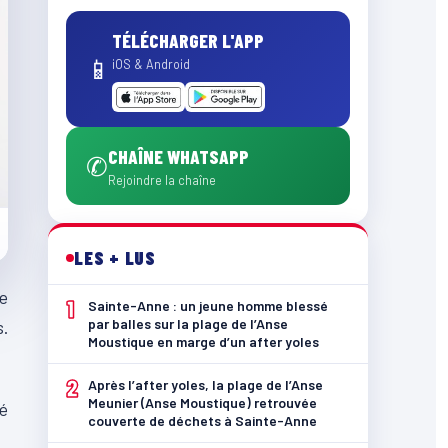
TÉLÉCHARGER L'APP
📱
iOS & Android
CHAÎNE WHATSAPP
✆
Rejoindre la chaîne
LES + LUS
e
1
Sainte-Anne : un jeune homme blessé
par balles sur la plage de l’Anse
.
Moustique en marge d’un after yoles
2
Après l’after yoles, la plage de l’Anse
Meunier (Anse Moustique) retrouvée
té
couverte de déchets à Sainte-Anne