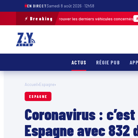
EN DIRECT
Samedi 8 août 2026 · 12h58
⚡ Breaking
n de terrain pour retrouver les derniers véhicules concernés
FRANCE & I
ACTUS
RÉGIE PUB
APP
Accueil
›
Espagne
›
ESPAGNE
Coronavirus : c’es
Espagne avec 832 