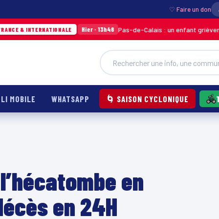
♡ Faire un don
Pas-de-Calais : un enfant grièvement brûlé 
Hier · 13h46
NTERNATIONALE
LI MOBILE
WHATSAPP
🌀 SAISON CYCLONIQUE
t l’hécatombe en
décès en 24H