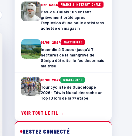
Hier · 13h46
FRANCE & INTERNATIONALE
Pas-de-Calais : un enfant
grièvement brûlé après
l’explosion d’une balle antistress
achetée en magasin
06/08 · 21h54
MARTINIQUE
Incendie à Ducos : jusqu’à 7
hectares de la mangrove de
Génipa détruits, le feu désormais
maîtrisé
06/08 · 21h27
GUADELOUPE
Tour cycliste de Guadeloupe
2026 : Edwin Nubul décroche un
Top 10 lors de la 7ᵉ étape
VOIR TOUT LE FIL →
RESTEZ CONNECTÉ