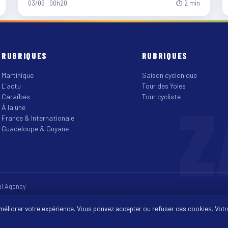
03/06 · 00h20
⏱ 2 min
RUBRIQUES
RUBRIQUES
Martinique
Saison cyclonique
L'actu
Tour des Yoles
Z
Caraïbes
Tour cycliste
À la une
France & Internationale
Guadeloupe & Guyane
tal Agency
améliorer votre expérience. Vous pouvez accepter ou refuser ces cookies. Votr