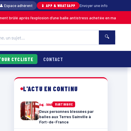
👤 Espace adhérent
📱 APP & WHATSAPP
Envoyer une info
après l’explosion d’une balle antistress achetée en magasin
MARTINIQUE
🔍
TOUR CYCLISTE
CONTACT
L'ACTU EN CONTINU
Auj. · 10h11
MARTINIQUE
Deux personnes blessées par
balles aux Terres Sainville à
Fort-de-France